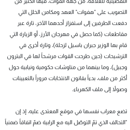
التفصيلية للعلاقة، من جهة القوات، فيها الكثير من
التصويب على "هفوات" العهد ومكامن الخلل التي
دفعت الطرفين إلى استفزاز أحدهما الآخر، تارة عبر
مقاطعات (كما حصل في مهرجان الأرز، أو الزيارة التي
قام بها الوزير جبران باسيل لزحلة)، وتارة أخرى في
الترشيحات (حين طرحت القوات مرشحاً لها في البترون
وجبيل)، وما بينهما من مناوشات حكومية ونيابية حول
أكثر من ملف، بدءاً بقانون الانتخابات مروراً بالتعيينات
وصولاً إلى ملف الكهرباء.
تضع معراب نفسها في موقع المعتدى عليه، إذ إن
"التحالف الذي تمّ التوصّل اليه مع الرابية ضمّ اتفاقاً ضمنياً