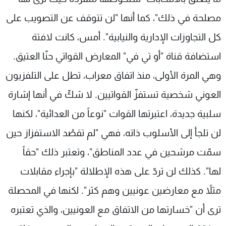
مصلحة في ذلك"، كما أنها "لن تتوقف عن التصويب على
كل التجاوزات الإدارية والنيابية". أمس، كانت لافتة
استضافة قناة "أو تي في" المعارض القواتي حنّا العتيق.
وهي المرة الأولى، منذ اتفاق معراب، تطل على التلفزيون
العوني شخصية تستفزّ القواتيين. لا شكّ في أنها إشارة
سلبية جديدة، اعتبرتها القوات "نوعاً من العدائية"، لكنها
لن تلجأ إلى الأسلوب ذاته، فهي "لم تقصُد الاستفزاز حين
سمّت مرشحين في عدد المناطق"، وتعتبر ذلك "حقاً
لها". كذلك لن تردّ على هذه الإطلالة "بإجراء مقابلات
مثلاً مع معارضين عونيين وهم كثر". لكنها في المحصلة
ترى أن "خسارتها من الاتفاق مع العونيين، والذي تعتبره