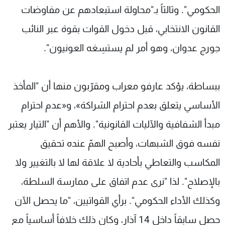
الحكومي". وثالثاً بـ"محاولة استبعادهم عن مفاوضات
القانون الانتخابي، قبل دخول القوات بقوة عبر النائب
جورج عدوان، وهو أمر لم يستسِغه العونيون".
ببساطة، يؤكد عارفو معراب ومقرّبون منها أن "المأخذ
الأساسي يتعلق بعدم احترام الشراكة»، و«عدم احترام
مبدأ الشفافية والآليات القانونية". والأهم أن "التيار يعتبر
نفسه فوق الشبهات، وأصبح الهمّ عنده تحقيق
المكاسب والتعاطي بأحادية لا علاقة لها لا بالتغيير ولا
بالإصلاح". لذا "نرى عدم اتفاق على ممارسة السلطة،
وكذلك الأداء الحكومي". برأي القواتيين، "ما يحصل الآن
حصل سابقاً داخل 14 آذار، وكان ذلك خلافاً أساسياً مع