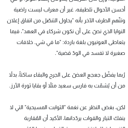
أحسن الأحوال تلطيفه، غير أن معراب ليست راضية
وتتّهم الطرف الآخر بأنه "يحاول التنصّل من اتفاق إعلان
النوايا الذي نصّ على أن نكون شركاء في العهد"، فيما
يتعاطى العونيون بلغة باردة: "ما في شي. خلافات
صغيرة لا تفسد في الودّ قضية".
رُبما يفضّل جعجع العضّ على الجرح والبقاء ساكتاً، بدلاً
من أن يُشمّت به فارس سعيد مثلاً أو بقايا ثورة الأرز.
لكن، بغض النظر عن نغمة "الثوابت المسيحية" التي لا
ينفك التيار والقوات يردّدانها، الأكيد أن المُقاربة