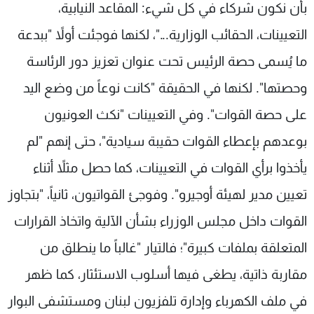
بأن نكون شركاء في كل شيء: المقاعد النيابية،
التعيينات، الحقائب الوزارية..."، لكنها فوجئت أولاً "ببدعة
ما يُسمى حصة الرئيس تحت عنوان تعزيز دور الرئاسة
وحصتها". لكنها في الحقيقة "كانت نوعاً من وضع اليد
على حصة القوات". وفي التعيينات "نكث العونيون
بوعدهم بإعطاء القوات حقيبة سيادية"، حتى إنهم "لم
يأخذوا برأي القوات في التعيينات، كما حصل مثلاً أثناء
تعيين مدير لهيئة أوجيرو". وفوجئ القواتيون، ثانياً، "بتجاوز
القوات داخل مجلس الوزراء بشأن الآلية واتخاذ القرارات
المتعلقة بملفات كبيرة"؛ فالتيار "غالباً ما ينطلق من
مقاربة ذاتية، يطغى فيها أسلوب الاستئثار، كما ظهر
في ملف الكهرباء وإدارة تلفزيون لبنان ومستشفى البوار