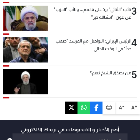
3
نائب "الثنائي" يردّ على قاسم... ونائب "الحزب"
عن عون: "انشالله خير"
4
الرئيس الإيراني: التواصل مع المرشد "صعب
جداً" في الوقت الحالي
5
من يصدّق الشيخ نعيم؟
-
+
A
A
أهم الأخبار و الفيديوهات في بريدك الالكتروني