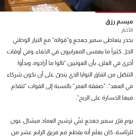
شاهد البرامج
الترددات
ميسم رزق
الأخبار
عن MTV
وظائف
بحذر يتعاطى سمير جعجع و"قواته" مع التيار الوطني
الإنـتـاج
تواصل معنا
لاعلاناتكم
شروط الإسـتخدام
الحرّ. كثيراً ما يهمس المعرابيون في الخفاء، وفي أوقات
سياسة الخصوصية
أخرى في العلن، بأن العونيين "نالوا ما أرادوه، وبدأوا
التنصّل من اتفاق النوايا الذي ينصّ على أن نكون شركاء
في العهد". "صفقة العمر" بالنسبة إلى القوات "تتقدّم
فيها الخسارة على الربح".
يوم قرّر سمير جعجع تبنّي ترشيح العماد ميشال عون
للرئاسة، كان يعلَم أنه يقطع مع فريق الرابع عشر من