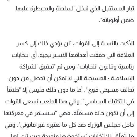
تيار المستقبل الذي تدخل السلطة والسيطرة عليها
ضمن أولوياته".
الأكيد، بالنسبة إلى القوات، "لن يؤدي ذلك إلى كسر
العلاقة التي حققت أهدافها الاستراتيجية، أي انتخابات
رئاسية وقانون انتخابات"، ومن ثم "تحقيق الشراكة
الإسلامية - المسيحية التي لا يُمكن أن تحصل من دون
تحالف مسيحي قوي". أما ما دون ذلك فليس إلا "خلافاً
في التكتيك السياسي". وفي هذا الملعب تسعى القوات
إلى أن تكون حالة مستقلّة. فهي "ستستمر في معركتها
داخل مجلس الوزراء ضد كل ما تعتبره غير قانوني". وفي
ما يتعلّق بالانتخابات "ستخوضها منفردة حيث ترى لها