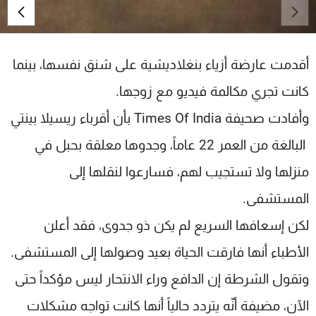
شاهد البرامج
الترددات
أقدمت عارضة أزياء بنغلاديش
ية
على شنق نفسها، بينما
عن MTV
وظائف
كانت تجري مكالمة فيديو مع زوجها.
الإنـتـاج
تواصل معنا
لاعلاناتكم
شروط الإسـتخدام
وأفادت صحيفة
Times Of India
بأن أقرباء ريسيلا بينتي
سياسة الخصوصية
البالغة من العمر 22 عاماً، وجدوها معلقة بحبل في
منزلها ولا تستجيب لهم، فسارعوا لنقلها إلى
المستشفى.
لكن إسعافها السريع لم يكن ذو جدوى، فقد أعلن
الأطباء أنها فارقت الحياة بعيد وصولها إلى المستشفى.
وتقول الشرطة إن الدافع وراء الانتحار ليس مؤكداً حتى
الآن، مضيفة أنّه يتردد حالياً أنها كانت تواجه مشكلات