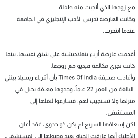
مع زوجها الذي أنجبت منه طفلة.
وكانت العارضة تدرس الأدب الإنجليزي في الجامعة
عندما انتحرت.
أقدمت عارضة أزياء بنغلاديش
ية
على شنق نفسها، بينما
كانت تجري مكالمة فيديو مع زوجها.
وأفادت صحيفة
Times Of India
بأن أقرباء ريسيلا بينتي
البالغة من العمر 22 عاماً، وجدوها معلقة بحبل في
منزلها ولا تستجيب لهم، فسارعوا لنقلها إلى
المستشفى.
لكن إسعافها السريع لم يكن ذو جدوى، فقد أعلن
الأطباء أنها فارقت الحياة بعيد وصولها إلى المستشفى.