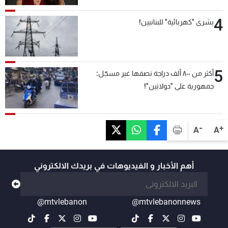
4
بشرى "كهربائية" للبنانيين!
5
أكثر من ٨٠٠ ألف دراجة نصفها غير مسجّل:
جمهورية على "دولابَين"!
-
+
A
A
أهم الأخبار و الفيديوهات في بريدك الالكتروني
@mtvlebanon
@mtvlebanonnews