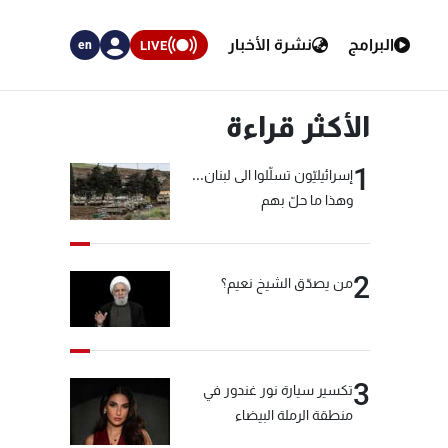
البرامج
نشرة الأخبار
LIVE
en
الأكثر قراءة
1
إسرائيليّون تسلّلوا الى لبنان...
وهذا ما حلّ بهم
2
من يصدّق الشيخ نعيم؟
3
تكسير سيارة نور غندور في
منطقة الرملة البيضاء