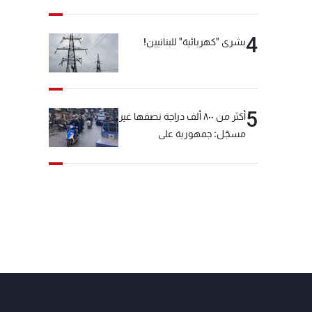
4
بشرى "كهربائية" للبنانيين!
5
أكثر من ٨٠٠ ألف دراجة نصفها غير
مسجّل: جمهورية على
"دولابَين"!