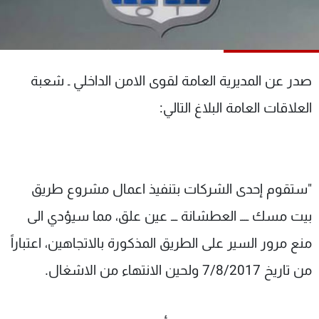
شاهد البرامج
الترددات
صدر عن المديرية العامة لقوى الامن الداخلي ـ شعبة
عن MTV
وظائف
الإنـتـاج
تواصل معنا
العلاقات العامة البلاغ التالي:
لاعلاناتكم
شروط الإسـتخدام
سياسة الخصوصية
"ستقوم إحدى الشركات بتنفيذ اعمال مشروع طريق
بيت مسك ــــ العطشانة ـــ عين علق، مما سيؤدي الى
منع مرور السير على الطريق المذكورة بالاتجاهين، اعتباراً
من تاريخ 7/8/2017 ولحين الانتهاء من الاشغال.