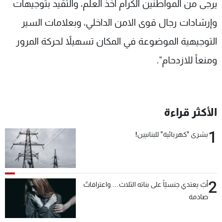
يرجى من المواطنين الكرام أخذ العلم، والتقيد بتوجيهات
وإرشادات رجال قوى الامن الداخلي، وبعلامات السير
التوجيهية الموضوعة في المكان تسهيلاً لحركة المرور
ومنعاً للازدحام".
الأكثر قراءة
1
بشرى "كهربائية" للبنانيين!
2
أبٌ يعتدي جنسيّاً على بناته الثلاث… واعترافاتٌ
صادمة