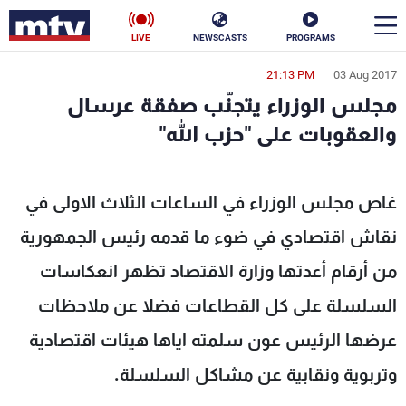
LIVE
NEWSCASTS
PROGRAMS
21:13 PM
03 Aug 2017
en
مجلس الوزراء يتجنّب صفقة عرسال
الأخبار
والعقوبات على "حزب الله"
سياسة
ناس
غاص مجلس الوزراء في الساعات الثلاث الاولى في
إقتصاد
فن
نقاش اقتصادي في ضوء ما قدمه رئيس الجمهورية
منوعات
رياضة
من أرقام أعدتها وزارة الاقتصاد تظهر انعكاسات
كأس العالم
السلسلة على كل القطاعات فضلا عن ملاحظات
عرضها الرئيس عون سلمته اياها هيئات اقتصادية
وتربوية ونقابية عن مشاكل السلسلة.
البرامج
جدول البرامج