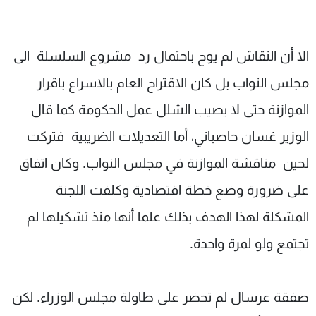
شاهد البرامج
الترددات
الا أن النقاش لم يوح باحتمال رد مشروع السلسلة الى
عن MTV
وظائف
مجلس النواب بل كان الاقتراح العام بالاسراع باقرار
الإنـتـاج
تواصل معنا
الموازنة حتى لا يصيب الشلل عمل الحكومة كما قال
لاعلاناتكم
شروط الإسـتخدام
سياسة الخصوصية
الوزير غسان حاصباني، أما التعديلات الضريبية فتركت
لحين مناقشة الموازنة في مجلس النواب. وكان اتفاق
على ضرورة وضع خطة اقتصادية وكلفت اللجنة
المشكلة لهذا الهدف بذلك علما أنها منذ تشكيلها لم
تجتمع ولو لمرة واحدة.
صفقة عرسال لم تحضر على طاولة مجلس الوزراء. لكن