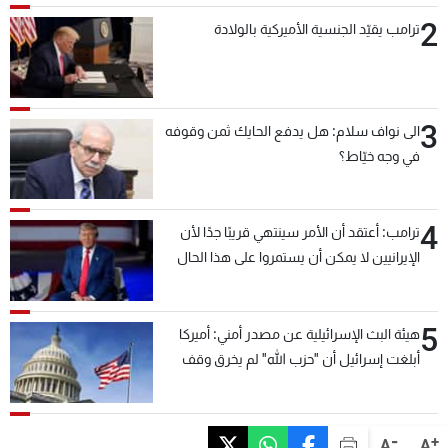
2
ترامب يقيّد الجنسية الأميركية بالولادة
3
الى نواف سلام: هل يدفع الحايك ثمن وقوفه
في وجه خيّاط؟
4
ترامب: أعتقد أن الأمر سينتهي قريبًا جدًا لأن
الإيرانيين لا يمكن أن يستمروا على هذا الحال
5
هيئة البث الإسرائيلية عن مصدر أمني: أميركا
أبلغت إسرائيل أن "حزب الله" لم يخرق وقف
إطلاق النار أمس في مجدل زون وطلبت منها
عدم التصعيد خشية أن يؤثر ذلك على مفاوضات
روما
-
+
A
A