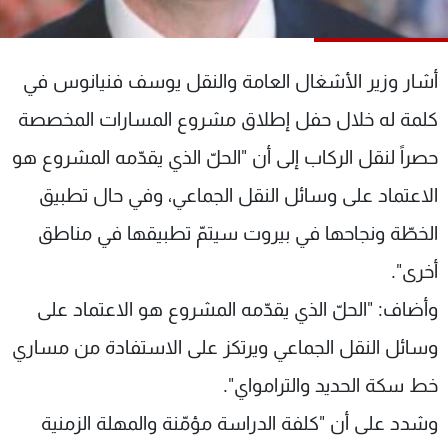
شاهد البرامج
الترددات
أشار وزير الأشغال العامة والنقل يوسف فنيانوس في
عن MTV
وظائف
كلمة له خلال حفل إطلاق مشروع المسارات المخصصة
الإنـتـاج
تواصل معنا
حصراً لنقل الركاب إلى أن "الحلّ الذي يقدّمه المشروع هو
لاعلاناتكم
شروط الإسـتخدام
سياسة الخصوصية
الاعتماد على وسائل النقل الجماعي، وفي حال تطبيق
الخطّة ونجاحها في بيروت سيتمّ تطبيقها في مناطق
أخرى".
وأضاف: "الحلّ الذي يقدّمه المشروع هو الاعتماد على
وسائل النقل الجماعي ويرتكز على الاستفادة من مساري
خط سكة الحديد والترامواي".
وشدد على أن "كلفة الدراسة مؤمّنة والمهلة الزمنية