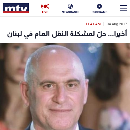
LIVE
NEWSCASTS
PROGRAMS
11:41 AM
04 Aug 2017
en
أخيرا... حلّ لمشكلة النقل العام في لبنان
الأخبار
سياسة
ناس
إقتصاد
فن
منوعات
رياضة
كأس العالم
البرامج
جدول البرامج