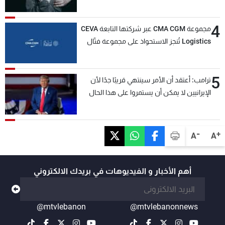
4
مجموعة CMA CGM عبر شركتها التابعة CEVA
Logistics تُنجز الاستحواذ على مجموعة فتّال
5
ترامب: أعتقد أن الأمر سينتهي قريبًا جدًا لأن
الإيرانيين لا يمكن أن يستمروا على هذا الحال
-
+
A
A
أهم الأخبار و الفيديوهات في بريدك الالكتروني
@mtvlebanon
@mtvlebanonnews