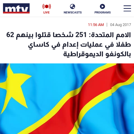
LIVE
NEWSCASTS
PROGRAMS
11:56 AM
04 Aug 2017
en
الامم المتحدة: 251 شخصا قتلوا بينهم 62
الأخبار
طفلا في عمليات إعدام في كاساي
بالكونغو الديموقراطية
سياسة
ناس
إقتصاد
فن
منوعات
رياضة
كأس العالم
البرامج
جدول البرامج