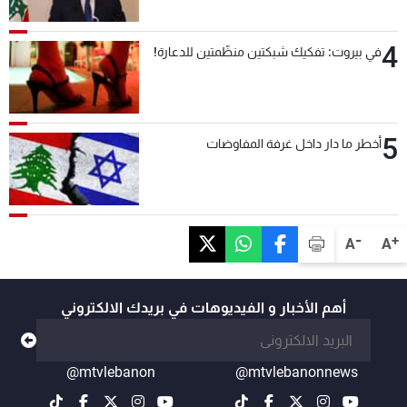
4
في بيروت: تفكيك شبكتين منظّمتين للدعارة!
5
أخطر ما دار داخل غرفة المفاوضات
-
+
A
A
أهم الأخبار و الفيديوهات في بريدك الالكتروني
@mtvlebanon
@mtvlebanonnews