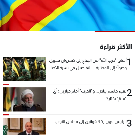
شاهد البرامج
الترددات
عن MTV
وظائف
الإنـتـاج
تواصل معنا
الأكثر قراءة
لاعلاناتكم
شروط الإسـتخدام
سياسة الخصوصية
1
أنفاق "حزب الله" من البقاع إلى كسروان فجبيل
وصولاً إلى المختارة... التفاصيل في نشرة الأخبار
بعد قليل
2
نعيم قاسم يبادر... و"الحزب" أمام خيارين: أيّ
"سمّ" يختار؟
3
الرئيس عون ردّ 4 قوانين إلى مجلس النواب