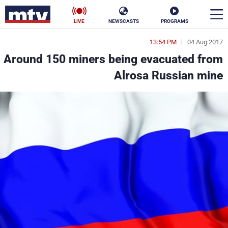
LIVE
NEWSCASTS
PROGRAMS
13:54 PM
04 Aug 2017
en
Around 150 miners being evacuated from
الأخبار
Alrosa Russian mine
سياسة
ناس
إقتصاد
فن
منوعات
رياضة
كأس العالم
البرامج
جدول البرامج