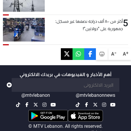
5
أكثر من ٨٠٠ ألف دراجة نصفها غير مسجّل:
جمهورية على "دولابَين"!
-
+
A
A
أهم الأخبار و الفيديوهات في بريدك الالكتروني
@mtvlebanon
@mtvlebanonnews
© MTV Lebanon. All rights reserved.