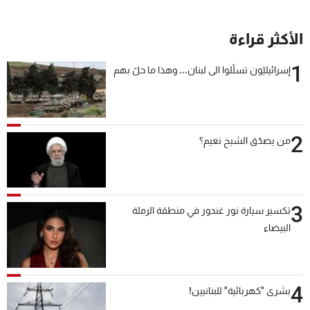
الأكثر قراءة
1
إسرائيليّون تسلّلوا الى لبنان... وهذا ما حلّ بهم
2
من يصدّق الشيخ نعيم؟
3
تكسير سيارة نور غندور في منطقة الرملة
البيضاء
4
بشرى "كهربائية" للبنانيين!