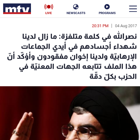
LIVE
NEWSCASTS
PROGRAMS
20:31 PM
04 Aug 2017
en
نصرالله في كلمة متلفزة: ما زال لدينا
الأخبار
شهداء أجسادهم في أيدي الجماعات
الإرهابيّة ولدينا إخوان مفقودون وأؤكّد أنّ
سياسة
ناس
هذا الملف تتابعه الجهات المعنيّة في
إقتصاد
فن
الحزب بكلّ دقّة
منوعات
رياضة
كأس العالم
البرامج
جدول البرامج