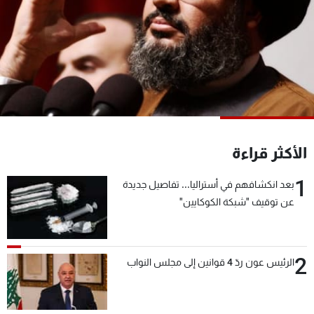
شاهد البرامج
الترددات
عن MTV
وظائف
الإنـتـاج
تواصل معنا
لاعلاناتكم
شروط الإسـتخدام
سياسة الخصوصية
الأكثر قراءة
1
بعد انكشافهم في أستراليا... تفاصيل جديدة
عن توقيف "شبكة الكوكايين"
2
الرئيس عون ردّ 4 قوانين إلى مجلس النواب