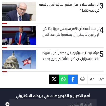
3
الى نواف سلام: هل يدفع الحايك ثمن وقوفه
في وجه خيّاط؟
4
ترامب: أعتقد أن الأمر سينتهي قريبًا جدًا لأن
الإيرانيين لا يمكن أن يستمروا على هذا الحال
5
هيئة البث الإسرائيلية عن مصدر أمني: أميركا
أبلغت إسرائيل أن "حزب الله" لم يخرق وقف
إطلاق النار أمس في مجدل زون وطلبت منها
عدم التصعيد خشية أن يؤثر ذلك على مفاوضات
روما
-
+
A
A
أهم الأخبار و الفيديوهات في بريدك الالكتروني