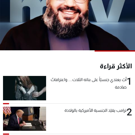
شاهد البرامج
الترددات
عن MTV
وظائف
الإنـتـاج
تواصل معنا
لاعلاناتكم
شروط الإسـتخدام
سياسة الخصوصية
الأكثر قراءة
1
أبٌ يعتدي جنسيّاً على بناته الثلاث… واعترافاتٌ
صادمة
2
ترامب يقيّد الجنسية الأميركية بالولادة