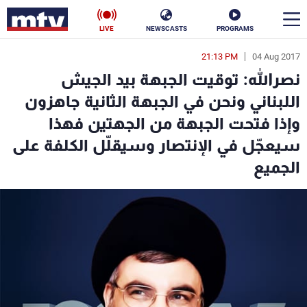
LIVE
NEWSCASTS
PROGRAMS
21:13 PM
04 Aug 2017
en
نصرالله: توقيت الجبهة بيد الجيش
الأخبار
اللبناني ونحن في الجبهة الثانية جاهزون
وإذا فتحت الجبهة من الجهتين فهذا
سياسة
ناس
سيعجّل في الإنتصار وسيقلّل الكلفة على
إقتصاد
فن
الجميع
منوعات
رياضة
كأس العالم
البرامج
جدول البرامج