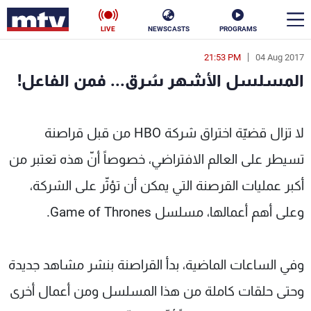
LIVE
NEWSCASTS
PROGRAMS
21:53 PM
04 Aug 2017
en
المسلسل الأشهر سُرق... فمن الفاعل!
الأخبار
ُرق... فمن الفاعل! - MTV Lebanon
سياسة
ناس
لا تزال قضيّة اختراق شركة HBO من قبل قراصنة
تسيطر على العالم الافتراضي، خصوصاً أنّ هذه تعتبر من
إقتصاد
فن
أكبر عمليات القرصنة التي يمكن أن تؤثّر على الشركة،
منوعات
رياضة
وعلى أهم أعمالها، مسلسل Game of Thrones.
كأس العالم
وفي الساعات الماضية، بدأ القراصنة بنشر مشاهد جديدة
البرامج
وحتى حلقات كاملة من هذا المسلسل ومن أعمال أخرى
جدول البرامج