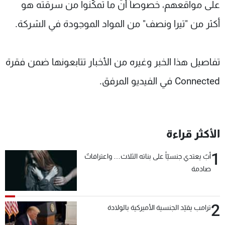
على مواقعهم، خصوصاً أنّ ما تمكّنوا من سرقته هو
شاهد البرامج
أكثر من "تيرا ونصف" من المواد الموجودة في الشركة.
الترددات
عن MTV
وظائف
تفاصيل هذا الخبر وغيره من الأخبار تتابعونها ضمن فقرة
الإنـتـاج
تواصل معنا
لاعلاناتكم
شروط الإسـتخدام
Connected في الفيديو المرفق.
سياسة الخصوصية
الأكثر قراءة
1
أبٌ يعتدي جنسيّاً على بناته الثلاث… واعترافاتٌ
صادمة
2
ترامب يقيّد الجنسية الأميركية بالولادة