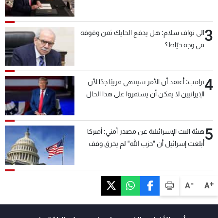
3
الى نواف سلام: هل يدفع الحايك ثمن وقوفه
في وجه خيّاط؟
4
ترامب: أعتقد أن الأمر سينتهي قريبًا جدًا لأن
الإيرانيين لا يمكن أن يستمروا على هذا الحال
5
هيئة البث الإسرائيلية عن مصدر أمني: أميركا
أبلغت إسرائيل أن "حزب الله" لم يخرق وقف
إطلاق النار أمس في مجدل زون وطلبت منها
عدم التصعيد خشية أن يؤثر ذلك على مفاوضات
روما
-
+
A
A