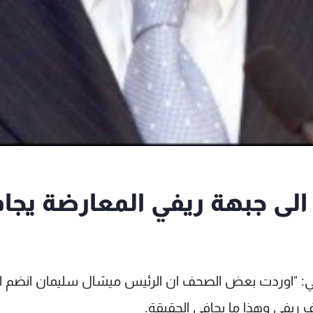
لى جبهة ريفي المعارضة يجا
تي: "اوردت بعض الصحف ان الرئيس ميشال سليمان انضم ا
 ريفي وهذا ما يجافي الحقيقة.