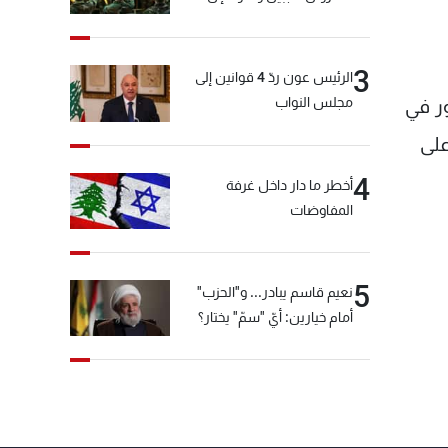
المختارة... التفاصيل في نشرة
الأخبار بعد قليل
3
الرئيس عون ردّ 4 قوانين إلى
مجلس النواب
ور في
على
4
أخطر ما دار داخل غرفة
المفاوضات
5
نعيم قاسم يبادر... و"الحزب"
أمام خيارين: أيّ "سمّ" يختار؟