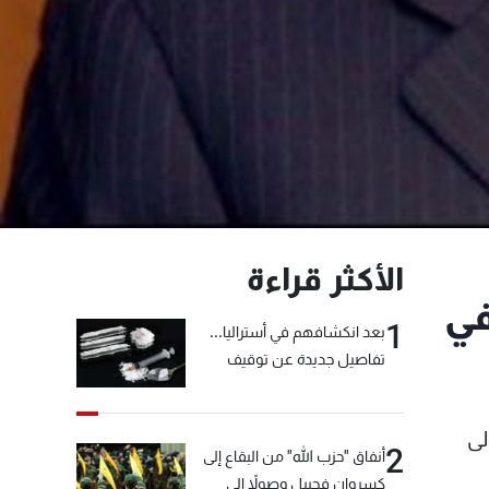
الأكثر قراءة
في
1
بعد انكشافهم في أستراليا...
تفاصيل جديدة عن توقيف
"شبكة الكوكايين"
لى
2
أنفاق "حزب الله" من البقاع إلى
كسروان فجبيل وصولاً إلى