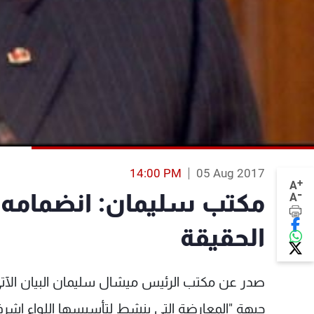
14:00 PM
05 Aug 2017
+
A
-
مكتب سليمان: انضمامه ا
A
الحقيقة
صدر عن مكتب الرئيس ميشال سليمان البيان الآ
جبهة "المعارضة التي ينشط لتأسيسها اللواء اشرف