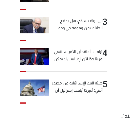
3
الى نواف سلام: هل يدفع
الحايك ثمن وقوفه في وجه
خيّاط؟
4
ترامب: أعتقد أن الأمر سينتهي
قريبًا جدًا لأن الإيرانيين لا يمكن
أن يستمروا على هذا الحال
5
هيئة البث الإسرائيلية عن مصدر
أمني: أميركا أبلغت إسرائيل أن
"حزب الله" لم يخرق وقف إطلاق
النار أمس في مجدل زون
وطلبت منها عدم التصعيد
ه".
خشية أن يؤثر ذلك على
مفاوضات روما