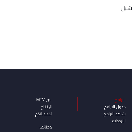
يشيل
البرامج
عن MTV
جدول البرامج
الإنـتـاج
شاهد البرامج
لاعلاناتكم
الترددات
وظائف