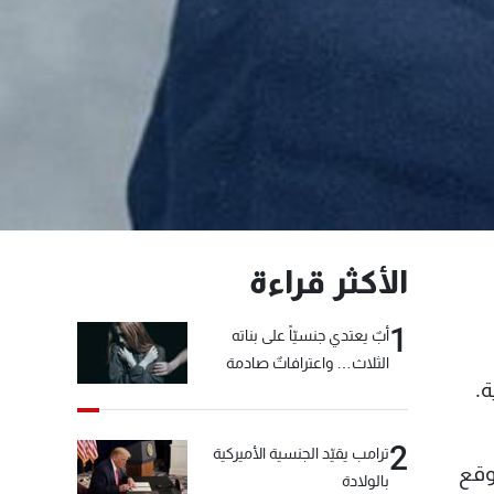
الأكثر قراءة
1
أبٌ يعتدي جنسيّاً على بناته
الثلاث… واعترافاتٌ صادمة
ة.
2
ترامب يقيّد الجنسية الأميركية
وقع
بالولادة