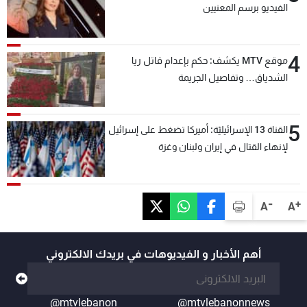
الفيديو برسم المعنيين
4
موقع MTV يكشف: حكم بإعدام قاتل ريا
الشدياق… وتفاصيل الجريمة
5
القناة 13 الإسرائيليّة: أميركا تضغط على إسرائيل
لإنهاء القتال في إيران ولبنان وغزة
-
+
A
A
أهم الأخبار و الفيديوهات في بريدك الالكتروني
@mtvlebanon
@mtvlebanonnews