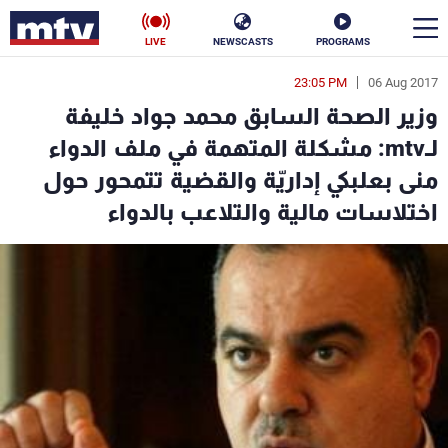
LIVE
NEWSCASTS
PROGRAMS
23:05 PM
06 Aug 2017
en
وزير الصحة السابق محمد جواد خليفة
الأخبار
لـmtv: مشكلة المتهمة في ملف الدواء
منى بعلبكي إداريّة والقضية تتمحور حول
سياسة
ناس
اختلاسات مالية والتلاعب بالدواء
إقتصاد
فن
منوعات
رياضة
كأس العالم
البرامج
جدول البرامج