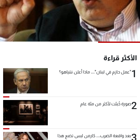
شاهد البرامج
الترددات
عن MTV
وظائف
الإنـتـاج
تواصل معنا
لاعلاناتكم
شروط الإسـتخدام
سياسة الخصوصية
الأكثر قراءة
1
"عمل حازم في لبنان"... ماذا أعلن نتنياهو؟
2
صورة خُبئت لأكثر من مئة عام
3
بعد واقعة الضرب... كارمن لبس تضع هذا