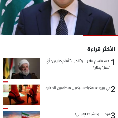
شاهد البرامج
الترددات
عن MTV
وظائف
الإنـتـاج
تواصل معنا
لاعلاناتكم
شروط الإسـتخدام
سياسة الخصوصية
الأكثر قراءة
1
نعيم قاسم يبادر... و"الحزب" أمام خيارين: أيّ
"سمّ" يختار؟
2
في بيروت: تفكيك شبكتين منظّمتين للدعارة!
3
هرمز... والشرط الإيراني!