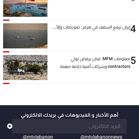
4
إيران ترفع السقف في هرمز: تعويضات وإلّا...
5
معلومات MFM: لبنان يرفض تولي
contractors وشركات أمنية خاصة مهمة
التحقق من نزع سلاح "حزب الله"
أهم الأخبار و الفيديوهات في بريدك الالكتروني
@mtvlebanon
@mtvlebanonnews