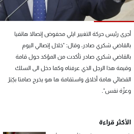
شاهد البرامج
الترددات
أجرى رئيس حركة التغيير ايلي محفوض إتصالا هاتفيا
عن MTV
وظائف
الإنـتـاج
تواصل معنا
بالقاضي شكري صادر، وقال: "خلال إتصالي اليوم
لاعلاناتكم
شروط الإسـتخدام
سياسة الخصوصية
بالقاضي ‫شكري صادر تأكدت من المؤكد حول قامة
وقيمة هذا الرجل الذي عرفناه وكما دخل الى السلك
القضائي هامة أخلاق واستقامة ها هو يخرج صامتا بكِبَرْ
وعزّة نفس".
الأكثر قراءة