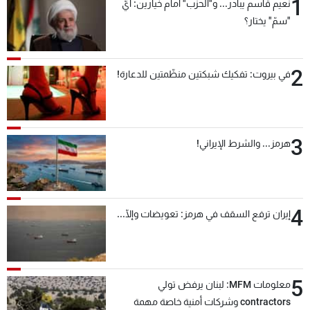
1
نعيم قاسم يبادر... و"الحزب" أمام خيارين: أيّ
"سمّ" يختار؟
2
في بيروت: تفكيك شبكتين منظّمتين للدعارة!
3
هرمز... والشرط الإيراني!
4
إيران ترفع السقف في هرمز: تعويضات وإلّا...
5
معلومات MFM: لبنان يرفض تولي
contractors وشركات أمنية خاصة مهمة