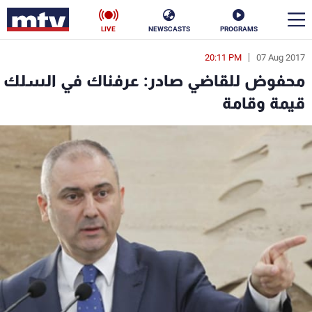
LIVE
NEWSCASTS
PROGRAMS
20:11 PM
07 Aug 2017
en
محفوض للقاضي صادر: عرفناك في السلك
الأخبار
قيمة وقامة
سياسة
ناس
إقتصاد
فن
منوعات
رياضة
كأس العالم
البرامج
جدول البرامج