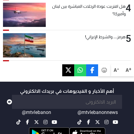
4
هل اقتربت عودة الرحلات المباشرة بين لبنان
وأميركا؟
5
هرمز... والشرط الإيراني!
-
+
A
A
أهم الأخبار و الفيديوهات في بريدك الالكتروني
@mtvlebanon
@mtvlebanonnews