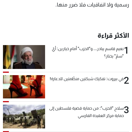
رسمية ولا اتفاقيات فلا ضرر منها.
الأكثر قراءة
1
نعيم قاسم يبادر... و"الحزب" أمام خيارين: أيّ
"سمّ" يختار؟
2
في بيروت: تفكيك شبكتين منظّمتين للدعارة!
3
سلاح "الحزب": من حماية قضية فلسطين إلى
حماية مركز العقيدة الفارسي