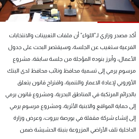
شاهد البرامج
الترددات
أكد مصدر وزاري لـ"اللواء" أن ملفات التعيينات والانتخابات
عن MTV
وظائف
الإنـتـاج
تواصل معنا
الفرعية ستغيب عن الجلسة، وسيقتصر البحث على جدول
لاعلاناتكم
شروط الإسـتخدام
سياسة الخصوصية
الأعمال، وأبرز بنوده المؤجلة من جلسة سابقة، مشروع
مرسوم يرمي إلى تسمية محافظ ونائب محافظ لدى البنك
الأوروبي لإعادة الاعمار والتنمية، واقتراح قانون يتعلق
بالجرائم المرتكبة في المناطق البحرية، ومشروع قانون يرمي
إلى حماية المواقع والابنية الأثرية، ومشروع مرسوم يرمي
إلى إنشاء شركة مقفلة في بورصة بيروت، وعرض وزارة
الداخلية تلف الأراضي المزروعة بنبتة الحشيشة ضمن