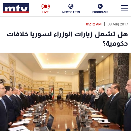
LIVE
NEWSCASTS
PROGRAMS
05:12 AM
08 Aug 2017
en
هل تشعل زيارات الوزراء لسوريا خلافات
الأخبار
حكومية؟
سياسة
ناس
إقتصاد
فن
منوعات
رياضة
كأس العالم
البرامج
جدول البرامج