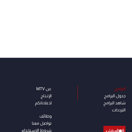
البرامج
عن MTV
جدول البرامج
الإنـتـاج
شاهد البرامج
لاعلاناتكم
الترددات
وظائف
تواصل معنا
شروط الإسـتخدام
مباشر