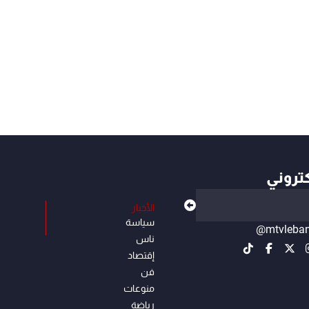
كتروني
الأخبار
سياسة
@mtvleba
ناس
إقتصاد
فن
منوعات
رياضة