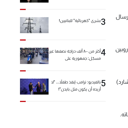
رسال
3
بشرى "كهربائية" للبنانيين!
وس (26 عاما) وناثانيل أوردواي (21 عاما) وروبين
4
أكثر من ٨٠٠ ألف دراجة نصفها غير
مسجّل: جمهورية على
"دولابَين"!
5
ارد)
بالفيديو: ترامب يُنقذ طفلاً... "لا
أريده أن يكون مثل بايدن"!
ته.