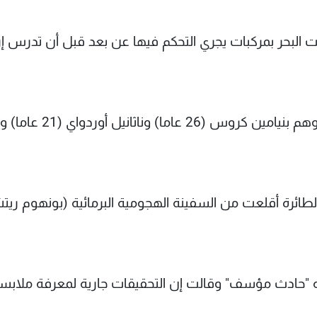
ت البحر بمركبات يجري التحكم فيها عن بعد قبل أن تدرس إ
وحددت وزارة الدفاع الأميركية هوية القتلى الثلاثة وهم بنيامين كر
طائرة أقلعت من السفينة الهجومية البرمائية (بونهوم ريتش
ه "حادث مؤسف" وقالت إن التحقيقات جارية لمعرفة ملابسا