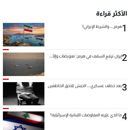
الأكثر قراءة
1
هرمز... والشرط الإيراني!
2
إيران ترفع السقف في هرمز: تعويضات وإلّا...
3
بعد خطف عسكري... الجيش يُلاحق الخاطفين
4
ما الذي غيّرته المفاوضات اللبنانية الإسرائيلية؟