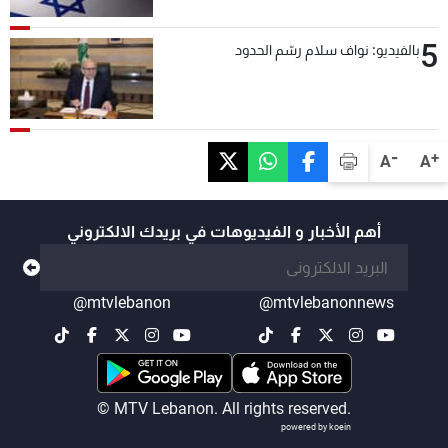
5
بالفيديو: نواف سلام رسّم الحدود
-
+
A
A
أهم الأخبار و الفيديوهات في بريدك الالكتروني
@mtvlebanon
@mtvlebanonnews
© MTV Lebanon. All rights reserved.
powered by koein