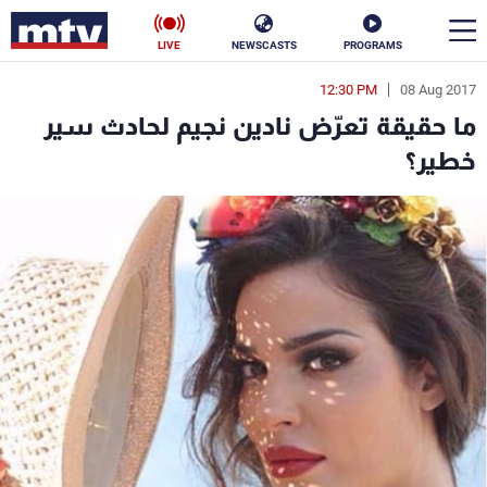
LIVE
NEWSCASTS
PROGRAMS
12:30 PM
08 Aug 2017
en
ما حقيقة تعرّض نادين نجيم لحادث سير
الأخبار
خطير؟
سياسة
ناس
إقتصاد
فن
منوعات
رياضة
كأس العالم
البرامج
جدول البرامج