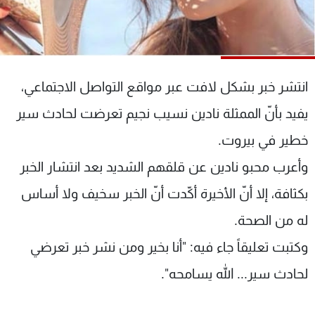
شاهد البرامج
الترددات
عن MTV
وظائف
انتشر خبر بشكل لافت عبر مواقع التواصل الاجتماعي،
الإنـتـاج
تواصل معنا
لاعلاناتكم
شروط الإسـتخدام
يفيد بأنّ الممثلة نادين نسيب نجيم تعرضت لحادث سير
سياسة الخصوصية
خطير في بيروت.
وأعرب محبو نادين عن قلقهم الشديد بعد انتشار الخبر
بكثافة، إلا أنّ الأخيرة أكّدت أنّ الخبر سخيف ولا أساس
له من الصحة.
وكتبت تعليقاً جاء فيه: "أنا بخير ومن نشر خبر تعرضي
لحادث سير... الله يسامحه".