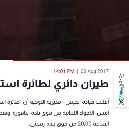
14:01 PM
08 Aug 2017
+
A
-
طيران دائري لطائرة است
A
امس، الاجواء اللبنانية من فوق بلدة الناقورة، ونف
الساعة 20,00 من فوق بلدة رميش.