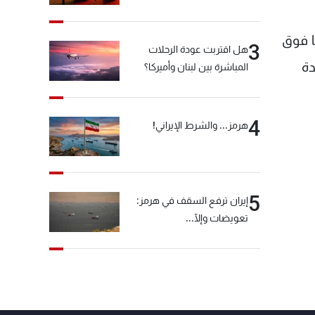
يا فوق
3
هل اقتربت عودة الرحلات
ق بلدة
المباشرة بين لبنان وأميركا؟
4
هرمز... والشرط الإيراني!
5
إيران ترفع السقف في هرمز:
تعويضات وإلّا...