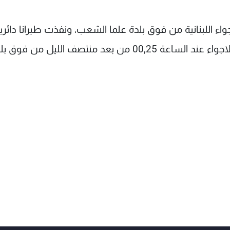
مماثلة الاجواء اللبنانية من فوق بلدة علما الشعب، ونفذت طيرانا دائر
مناطق الجنوب: رياق، بعلبك والهرمل، ثم غادرت الاجواء عند الساعة 00,25 من بعد منتصف الليل من فو