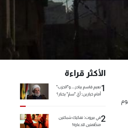
الأكثر قراءة
1
نعيم قاسم يبادر... و"الحزب"
أمام خيارين: أيّ "سمّ" يختار؟
الاسرائيلي خرقت عند الساعة 8,50 من يوم
2
في بيروت: تفكيك شبكتين
منظّمتين للدعارة!