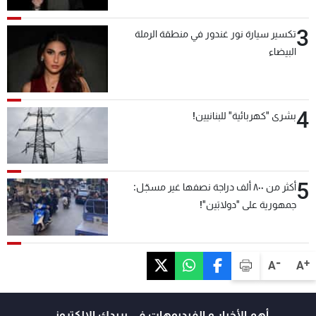
3
تكسير سيارة نور غندور في منطقة الرملة
البيضاء
4
بشرى "كهربائية" للبنانيين!
5
أكثر من ٨٠٠ ألف دراجة نصفها غير مسجّل:
جمهورية على "دولابَين"!
-
+
A
A
أهم الأخبار و الفيديوهات في بريدك الالكتروني