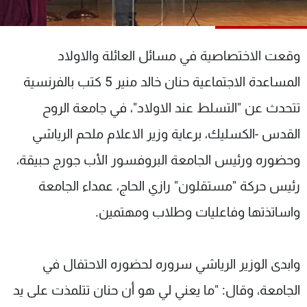
شاهد البرامج
الترددات
وقعت الاختصاصية في مسائل العائلة والاولاد
عن MTV
وظائف
المساعدة الاجتماعية حنان خالد منير 5 كتب بالفرنسية
الإنـتـاج
تواصل معنا
تتحدث عن "التسلط عند الاولاد"، في جامعة الروح
لاعلاناتكم
شروط الإسـتخدام
سياسة الخصوصية
القدس -الكسليك، برعاية وزير الاعلام ملحم الرياشي
وحضوره ورئيس الجامعة البروفسور الأب جورج حبيقة،
رئيس حركة "مستقلون" رازي الحاج، عمداء الجامعة
واساتذتها وفاعليات وطلاب ومهتمين.
وابدى الوزير الرياشي سروره لحضوره الاحتفال في
الجامعة، وقال: "ما يعني لي هو أن حنان تتلمذت على يد