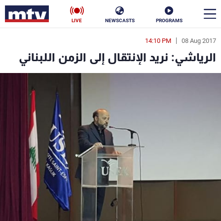
LIVE
NEWSCASTS
PROGRAMS
14:10 PM
08 Aug 2017
en
الرياشي: نريد الإنتقال إلى الزمن اللبناني
الأخبار
سياسة
ناس
إقتصاد
فن
منوعات
رياضة
كأس العالم
البرامج
جدول البرامج