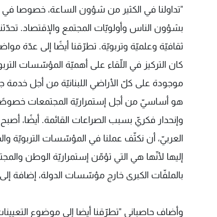
"تداولنا في الكثير من شؤون الساعة، خصوصا في ما
بشؤون الناس وأولويّات المجتمع والإقتصاد. تحدّثن
ثقافيّة وعلميّة وتربويّة. تطرّقنا أيضًا إلى عدّة م
كان التركيز في اللّقاء على أهميّة المؤسّسات التربو
موجودة على كلّ الأراضي اللبنانيّة من أجل خدمة ج
هو أساسيّ من أجل إستمراريّة المجتمعات خصوصًا مج
وإنحدار فكريّ بسبب الصراعات القائمة. أيضًا، أصبح 
العربيّ، أن نكثّف عملنا في المؤسّسات التربويّة 
إليها لأنّها هي التي تؤمّن إستمراريّة الوطن وا
بالملفّات الكبرى خارج مؤسّسات الدولة، إضافة إل
وأضاف حاصباني "تطرّقنا أيضا إلى موضوع التعيينات ال