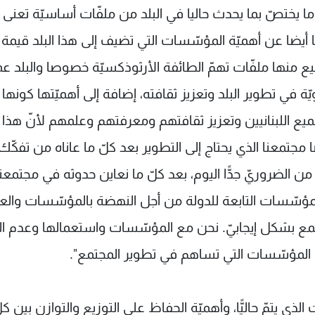
 يختصّ بما يحدث حاليا في البلد من ملفّات أساسيّة تعنى
ا أيضا عن أهميّة المؤسّسات التي تضيف إلى هذا البلد قيمة
واضيع منها ملفّات تهمّ الطائفة الأرثوذكسيّة خصوصا والبلد ع
يّة في تطوير البلد وتعزيز ثقافته، إضافة إلى أهميّتها كونها
ميع اللبنانيين وتعزيز ثقافتهم ومعرفتهم وعلمهم لأنّ هذا ا
تمعنا الذي يحتاج إلى التطوير بعد كلّ ما عاناه من تفكّك
من الضروريّ جدًّا اليوم، بعد كلّ ما نعاين حدوثه في مجتمعنا
والمؤسّسات التابعة للدولة من أجل النهضة بالمؤسّسات والع
لمجتمع بشكل إيجابيّ. نحن مع المؤسّسات واستعمالها وعدم ا
ى المؤسّسات التي تساهم في تطوير المجتمع".
ذي يتمّ حاليًّا، وأهميّة الحفاظ على التوزيع والتوازن بين كل