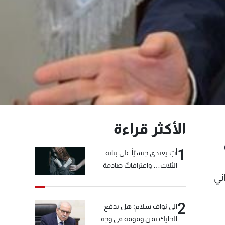
الأكثر قراءة
1
أبٌ يعتدي جنسيّاً على بناته
الثلاث… واعترافاتٌ صادمة
ني
2
الى نواف سلام: هل يدفع
الحايك ثمن وقوفه في وجه