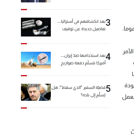
خيّاط؟
3
بعد انكشافهم في أستراليا...
موما.
تفاصيل جديدة عن توقيف
"شبكة الكوكايين"
لأمر
4
بعد استخدامها ضدّ إيران...
أميركا تتسلّم دفعة صواريخ
كبيرة!
ودة
5
قضيّة السفير "الذي سقط": هل
يُسلَّم إلى بلده؟
لعمل
ّ