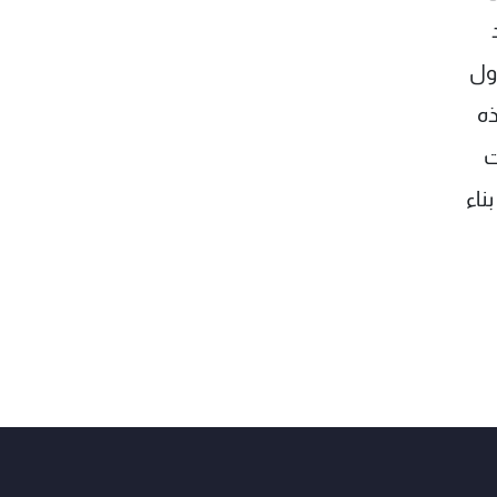
ول
ذه
ت
ناء