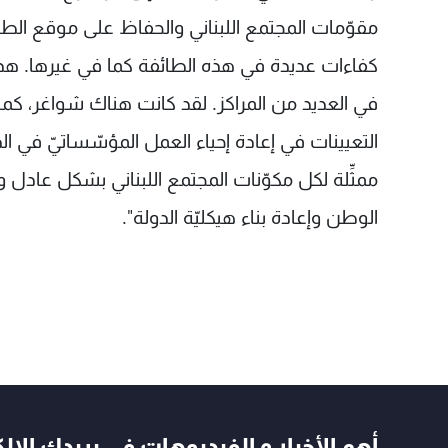
مقوّمات المجتمع اللبناني والحفاظ على موقع الطا
كفاءات عديدة في هذه الطائفة كما في غيرها. هذ
في العديد من المراكز. لقد كانت هناك شواغر، كما 
التعيينات في إعادة إحياء العمل المؤسّساتيّ في ال
ممثِّلة لكل مكوّنات المجتمع اللبناني بشكل عادل 
الوطن وإعادة بناء هيكليّة الدولة".
أهم الأخبار و الفيديوهات في بريدك الال