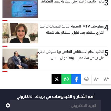
3
خاص بالصور: إنجاز امني لمفرزة بعبدا القضائية
4
معلومات MTV: المديرة العامة للجمارك غراسيا
القزي ستفتح بعد قليل السكانر عند نقطة
المصنع لتسهيل عملية التصدير البري إلى
السعودية والدول العربية
5
النائب العام الاستئنافي القاضي رجا حموش ادعى
على رياض سلامة بسرقة اموال الناس
وتأسيس شركات وهمية بهدف شراء أسهم
مصرفية وتهريبها وتبييض اموال
-
+
A
A
أهم الأخبار و الفيديوهات في بريدك الالكتروني