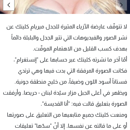
شاهد البرامج
الترددات
لا تتوقّف عارضة الأزياء المثيرة للجدل ميريام كلينك عن
عن MTV
وظائف
نشر الصور والفيديوهات التي تثير الجدل والبلبلة دائماً
الإنـتـاج
تواصل معنا
لاعلاناتكم
شروط الإسـتخدام
بهدف كسب القليل من الاهتمام الموقّت.
سياسة الخصوصية
أمّا آخر ما نشرته كلينك عبر حسابها على "إنستغرام"،
فكانت الصورة المرفقة التي بدت فيها وهي ترتدي
فستاناً أسود اللون وضيقاً، من خليج منطقة جونية.
ويظهر في أعلى الجبل مزار سيّدة لبنان - حريصا. وأرفقت
الصورة بتعليق قالت فيه: "أنا القديسة".
ومنعت كلينك جميع متابعيها من التعليق على صورتها
أو على ما قالته عن نفسها. إلا أنّ "سدّها" تعليقات