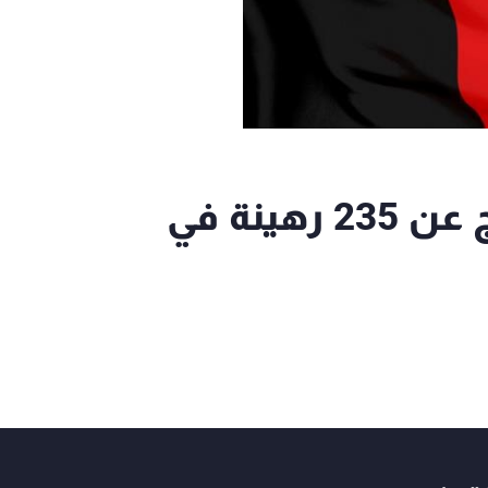
أ.ف.ب: حركة طالبان تفرج عن 235 رهينة في