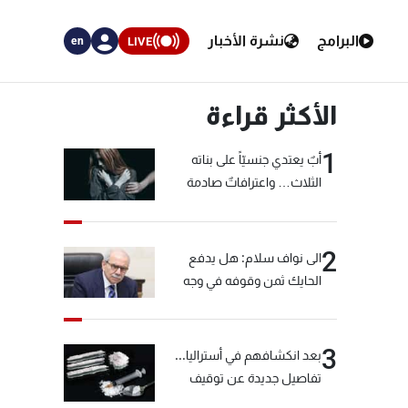
البرامج
نشرة الأخبار
LIVE
en
الأكثر قراءة
1
أبٌ يعتدي جنسيّاً على بناته
الثلاث… واعترافاتٌ صادمة
2
الى نواف سلام: هل يدفع
الحايك ثمن وقوفه في وجه
خيّاط؟
3
بعد انكشافهم في أستراليا...
تفاصيل جديدة عن توقيف
"شبكة الكوكايين"