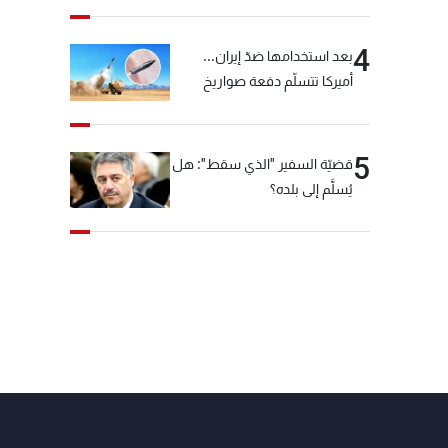
4
بعد استخدامها ضدّ إيران...
أميركا تتسلّم دفعة صواريخ
كبيرة!
5
قضيّة السفير "الذي سقط": هل
يُسلَّم إلى بلده؟