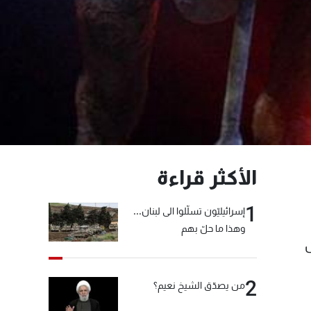
الأكثر قراءة
1
إسرائيليّون تسلّلوا الى لبنان...
وهذا ما حلّ بهم
بض
2
من يصدّق الشيخ نعيم؟