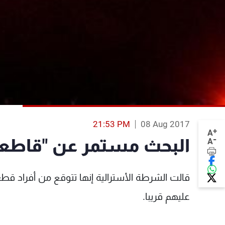
21:53 PM
08 Aug 2017
+
A
-
البحث مستمر عن "قاطعي
A
عليهم قريبا.