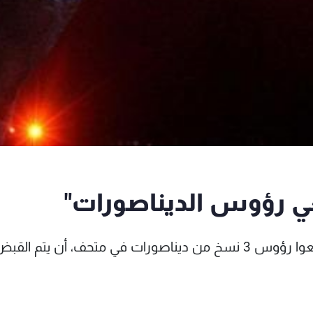
 رؤوس الديناصورات"
قالت الشرطة الأسترالية إنها تتوقع من أفراد قطعوا رؤوس 3 نسخ من ديناصورات في متحف، أن يتم الق