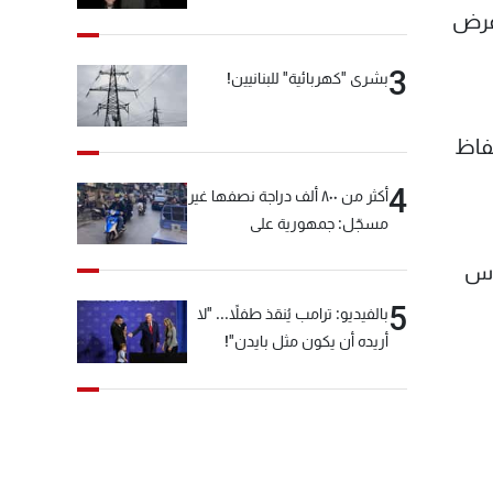
 عرض
3
بشرى "كهربائية" للبنانيين!
تفاظ
4
أكثر من ٨٠٠ ألف دراجة نصفها غير
مسجّل: جمهورية على
"دولابَين"!
ناس
5
بالفيديو: ترامب يُنقذ طفلاً... "لا
أريده أن يكون مثل بايدن"!