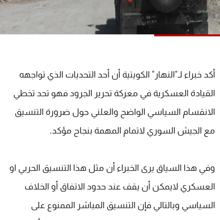
شاهد البرامج
الترددات
عن MTV
وظائف
الإنـتـاج
تواصل معنا
أكد خبراء لـ"النهار" الكويتية أن أحد التحديات الذي تواجهه
لاعلاناتكم
شروط الإسـتخدام
سياسة الخصوصية
القيادة العسكرية في معركة تحرير الجرود فهو تحد تخطي
الانقسام السياسي الواضح والعلني حول ضرورة التنسيق
مع الجيش السوري لاتمام المهمة بنجاح مؤكد.
وفي هذا السياق يرى الخبراء أن مثل هذا التنسيق الحربي او
العسكري لايمكن أن يقف عند حدود الاتفاق أو الخلاف
السياسي وبالتالي فإن التنسيق المباشر الممنوع على