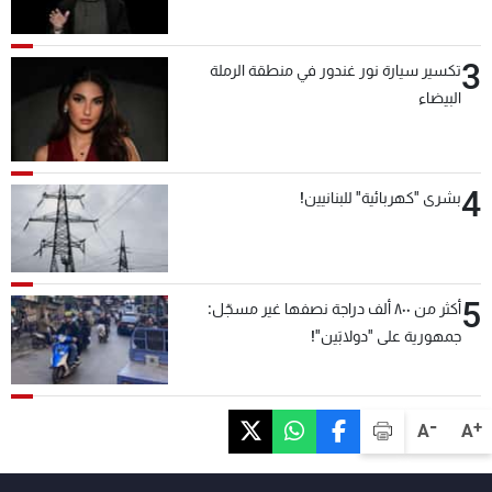
3
تكسير سيارة نور غندور في منطقة الرملة
البيضاء
4
بشرى "كهربائية" للبنانيين!
5
أكثر من ٨٠٠ ألف دراجة نصفها غير مسجّل:
جمهورية على "دولابَين"!
-
+
A
A