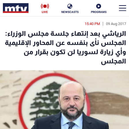
LIVE
NEWSCASTS
PROGRAMS
15:40 PM
09 Aug 2017
en
الرياشي بعد إنتهاء جلسة مجلس الوزراء:
الأخبار
المجلس نأى بنفسه عن المحاور الإقليمية
وأي زيارة لسوريا لن تكون بقرار من
سياسة
ناس
المجلس
إقتصاد
فن
منوعات
رياضة
كأس العالم
البرامج
جدول البرامج