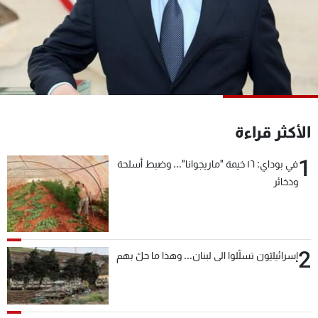
شاهد البرامج
الترددات
عن MTV
وظائف
الإنـتـاج
تواصل معنا
لاعلاناتكم
شروط الإسـتخدام
سياسة الخصوصية
الأكثر قراءة
1
في بوداي: ١٦ خيمة "ماريجوانا"... وضبط أسلحة
وذخائر
2
إسرائيليّون تسلّلوا الى لبنان... وهذا ما حلّ بهم