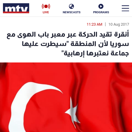
LIVE
NEWSCASTS
PROGRAMS
11:23 AM
10 Aug 2017
en
أنقرة تقيد الحركة عبر معبر باب الهوى مع
الأخبار
سوريا لأن المنطقة "سيطرت عليها
جماعة نعتبرها إرهابية"
سياسة
ناس
إقتصاد
فن
منوعات
رياضة
كأس العالم
البرامج
جدول البرامج