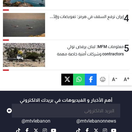
4
إيران ترفع السقف في هرمز: تعويضات وإلّا...
5
معلومات MFM: لبنان يرفض تولي
contractors وشركات أمنية خاصة مهمة
التحقق من نزع سلاح "حزب الله"
-
+
A
A
أهم الأخبار و الفيديوهات في بريدك الالكتروني
@mtvlebanon
@mtvlebanonnews