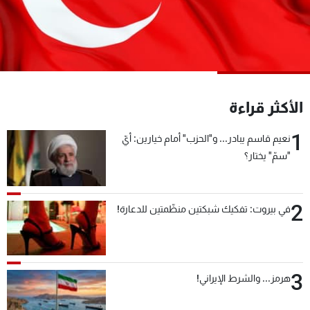
شاهد البرامج
الترددات
عن MTV
وظائف
الإنـتـاج
تواصل معنا
الأكثر قراءة
لاعلاناتكم
شروط الإسـتخدام
سياسة الخصوصية
1
نعيم قاسم يبادر... و"الحزب" أمام خيارين: أيّ
"سمّ" يختار؟
2
في بيروت: تفكيك شبكتين منظّمتين للدعارة!
3
هرمز... والشرط الإيراني!