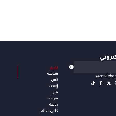
كتروني
الأخبار
سياسة
@mtvleba
ناس
إقتصاد
فن
منوعات
رياضة
كأس العالم