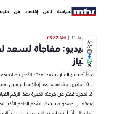
سياسة
ناس
إقتصاد
فن
منوع
بالفيديو: مفاجأة لسعد لمجرّد ورقم قياسي بإمتياز - MTV Lebanon
08:32 AM
11 Aug 2017
+
A
-
بالفيديو: مفاجأة لسعد ل
A
بإمتياز
فاجأ أصدقاء الفنان سعد لمجرّد الأخير بإطلاقهم "
الـ 10 ملايين مشاهدة، بعد إطلاقها بيومين فقط على موقع "يوتيوب".
أمّا لمجرّد فعبّر عن فرحته الكبيرة بهذا الرقم ا
وتوجّه الى جمهوره بالشكر لانّهم الداعم الأكبر لهم ق
إشارة الى أنّ أغنية لمجرّد الجديدة، تحتل حالياً المر