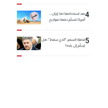
4
بعد استخدامها ضدّ إيران...
أميركا تتسلّم دفعة صواريخ
كبيرة!
5
قضيّة السفير "الذي سقط": هل
يُسلَّم إلى بلده؟