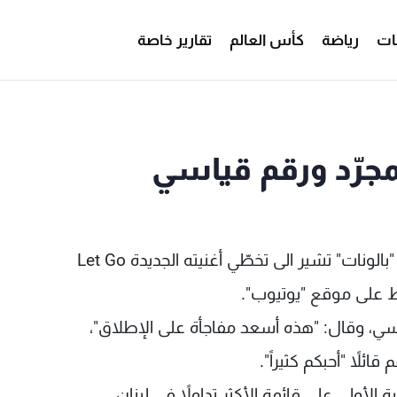
ات
رياضة
كأس العالم
تقارير خاصة
مجرّد ورقم قياسي
بالونات" تشير الى تخطّي أغنيته الجديدة
Let Go
لقياسي، وقال: "هذه أسعد مفاجأة على الإطلاق"،
ائلاً "أحبكم كثيراً".
تبة الأولى على قائمة الأكثر تداولاً في لبنان