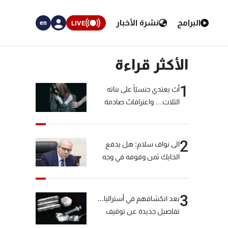
البرامج
نشرة الأخبار
LIVE
en
الأكثر قراءة
1
أبٌ يعتدي جنسيّاً على بناته
الثلاث… واعترافاتٌ صادمة
2
الى نواف سلام: هل يدفع
الحايك ثمن وقوفه في وجه
خيّاط؟
3
بعد انكشافهم في أستراليا...
تفاصيل جديدة عن توقيف
"شبكة الكوكايين"