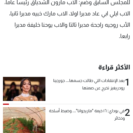
للمجلس السابق وضم: الاب مارون الشدياق رئيسا عاما،
الاب ايلي ابي عاد مدبرا اولا، الاب مارك خبيه مدبرا ثانيا،
الأب روجيه راجحة مدبرا ثالثا والاب يوحنا خليفة مدبرا
رابعا.
الأكثر قراءة
1
بعد الإنتقادات التي طالت جسمها... جورجينا
رودريغيز تخرج عن صمتها
2
في بوداي: ١٦ خيمة "ماريجوانا"... وضبط أسلحة
وذخائر