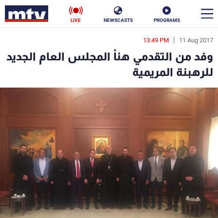
LIVE
NEWSCASTS
PROGRAMS
13:49 PM
11 Aug 2017
en
وفد من التقدمي هنأ المجلس العام الجديد
الأخبار
للرهبنة المريمية
سياسة
ناس
إقتصاد
فن
منوعات
رياضة
كأس العالم
البرامج
جدول البرامج