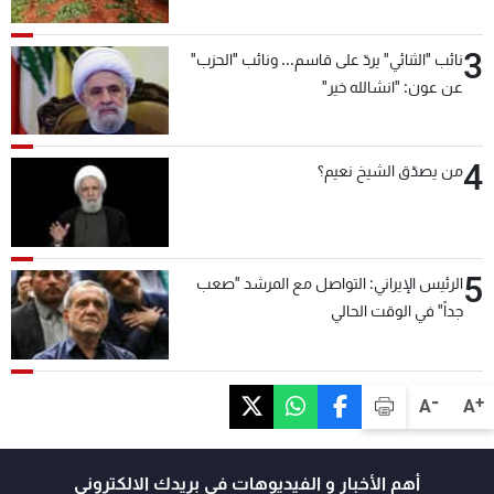
3
نائب "الثنائي" يردّ على قاسم... ونائب "الحزب"
عن عون: "انشالله خير"
4
من يصدّق الشيخ نعيم؟
5
الرئيس الإيراني: التواصل مع المرشد "صعب
جداً" في الوقت الحالي
-
+
A
A
أهم الأخبار و الفيديوهات في بريدك الالكتروني