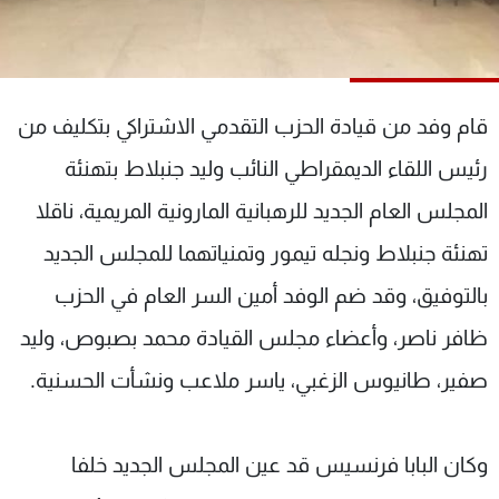
شاهد البرامج
الترددات
قام وفد من قيادة الحزب التقدمي الاشتراكي بتكليف من
عن MTV
وظائف
الإنـتـاج
تواصل معنا
رئيس اللقاء الديمقراطي النائب وليد جنبلاط بتهنئة
لاعلاناتكم
شروط الإسـتخدام
سياسة الخصوصية
المجلس العام الجديد للرهبانية المارونية المريمية، ناقلا
تهنئة جنبلاط ونجله تيمور وتمنياتهما للمجلس الجديد
بالتوفيق، وقد ضم الوفد أمين السر العام في الحزب
ظافر ناصر، وأعضاء مجلس القيادة محمد بصبوص، وليد
صفير، طانيوس الزغبي، ياسر ملاعب ونشأت الحسنية.
وكان البابا فرنسيس قد عين المجلس الجديد خلفا