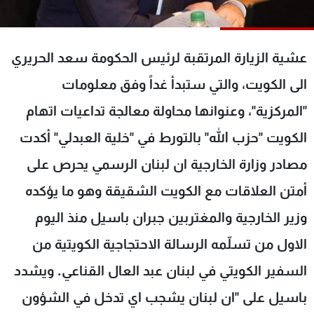
شاهد البرامج
الترددات
عشية الزيارة المرتقبة لرئيس الحكومة سعد الحريري
عن MTV
وظائف
الى الكويت، والتي ستبدأ غداً وفق معلومات
الإنـتـاج
تواصل معنا
"المركزية"، وعنوانها محاولة معالجة تداعيات اتهام
لاعلاناتكم
شروط الإسـتخدام
سياسة الخصوصية
الكويت "حزب الله" بالتورط في "خلية العبدلي" أكدت
مصادر وزارة الخارجية ان لبنان الرسمي يحرص على
أمتن العلاقات مع الكويت الشقيقة وهو ما يؤكده
وزير الخارجية والمغتربين جبران باسيل منذ اليوم
الاول من تسلّمه الرسالة الاحتجاجية الكويتية من
السفير الكويتي في لبنان عبد العال القناعي. ويشدد
باسيل على "ان لبنان يشجب اي تدخل في الشؤون