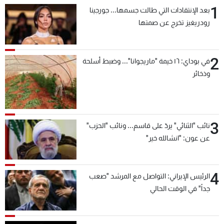
1
بعد الإنتقادات التي طالت جسمها... جورجينا
رودريغيز تخرج عن صمتها
2
في بوداي: ١٦ خيمة "ماريجوانا"... وضبط أسلحة
وذخائر
3
نائب "الثنائي" يردّ على قاسم... ونائب "الحزب"
عن عون: "انشالله خير"
4
الرئيس الإيراني: التواصل مع المرشد "صعب
جداً" في الوقت الحالي