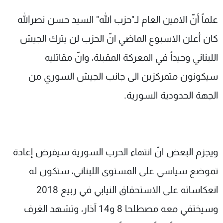
علماً أنّ الامين العام لـ"حزب الله" السيد حسن نصرالله
كان أعلن الاسبوع الماضي انّ الحزب لن يترك الجيش
اللبناني وحيداً في المعركة المقبلة، وانّ مقاتليه
سيكونون متمركزين الى جانب الجيش السوري من
الجهة الحدودية السورية.
ويجزم البعض انّ انتهاء الحرب السورية سيفرض إعادة
تموضع سياسي على المستوى اللبناني، ستكون له
انعكاساته على الاستحقاق النيابي في ربيع 2018
وسيختفي معه مصطلحا 8 و14 آذار، وتشهد الغرف