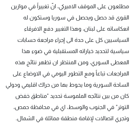
مطلعون على الموقف الاميركي، انّ تغييراً في موازين
شاهد البرامج
الترددات
القوى قد حصل ويحصل في سوريا وستكون له
انعكاساته على لبنان، وهذا التغيير دفع الافرقاء
عن MTV
وظائف
السياسيين كل على حدة الى إجراء مراجعة حسابات
الإنـتـاج
تواصل معنا
لاعلاناتكم
شروط الإسـتخدام
سياسية لتحديد خياراته المستقبلية في ضوء هذا
سياسة الخصوصية
المعطى السوري، ومن المنتظر ان تظهر نتائج هذه
المراجعات تباعاً ومع التطور اليومي في الاوضاع على
الساحة السورية وما يحوط بها من حراك اقليمي ودولي
كان من بين نتائجه الملموسة تحديد "مناطق خفض
التوتر" في الجنوب والوسط، اي في محافظة حمص،
وتجري اتصالات لإقامة منطقة مماثلة في الشمال.