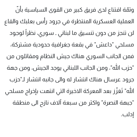
وثمّة اقتناع لدى فريق كبير من القوى السياسية بأنّ
العملية العسكرية المنتظرة في جرود رأس بعلبك والقاع
لن تنجز من دون تنسيق ما لبناني ـ سوري، نظراً لوجود
مسلحي "داعش" في بقعة جغرافية حدودية مشتركة،
فمن الجانب السوري هناك جيش النظام ومقاتلون من
"حزب الله"، ومن الجانب اللبناني يوجد الجيش، ومن جهة
جرود عرسال هناك انتشار له والى جانبه انتشار لـ"حزب
الله" تَعَزّز بعد المعركة الاخيرة التي انتهت بإخراج مسلحي
"جبهة النصرة" واكثر من سبعة آلاف نازح الى منطقة
إدلب.