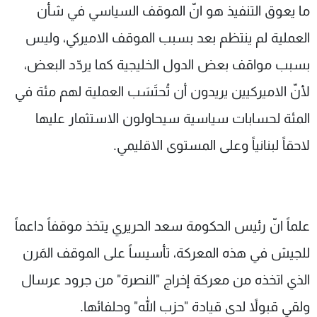
ما يعوق التنفيذ هو انّ الموقف السياسي في شأن
العملية لم ينتظم بعد بسبب الموقف الاميركي، وليس
بسبب مواقف بعض الدول الخليجية كما يردّد البعض،
لأنّ الاميركيين يريدون أن تُحتَسَب العملية لهم مئة في
المئة لحسابات سياسية سيحاولون الاستثمار عليها
لاحقاً لبنانياً وعلى المستوى الاقليمي.
علماً انّ رئيس الحكومة سعد الحريري يتخذ موقفاً داعماً
للجيش في هذه المعركة، تأسيساً على الموقف المَرن
الذي اتخذه من معركة إخراج "النصرة" من جرود عرسال
ولقي قبولاً لدى قيادة "حزب الله" وحلفائها.