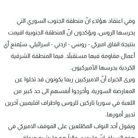
وفي اعتقاد هؤلاء انّ منطقة الجنوب السوري التي
يحرسها الروس، ويؤكدون انّ المنطقة الجنوبية اقيمت
بنتيجة اتفاق اميركي - روسي - اردني - اسرائيلي، سيُمنع أي
أعمال مقاومة فيها مستقبلاً. فيما المنطقة الشرقية
الكردية يحرسها الأميركيون.
ويرى الخبراء أنّ الاميركيين ربما يكونون قد تخلوا عن
المعارضة السورية، وأخرجوا أنفسهم الى حد كبير من
اللعبة في سوريا تاركين للروس واطراف اقليميين آخرين
تدبير أمورها.
ويقول أحد النواب المطّلعين على الموقف الاميركي في
هذه السياق انّ ما يجري حالياً هو ما يشبه مرحلة