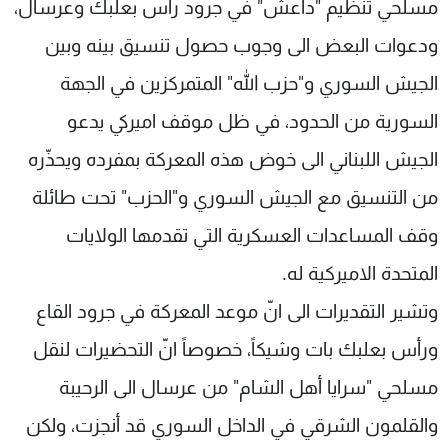
مسلحي تنظيم "داعش" في جرود رأس بعلبك وعرسال،
ودعوات البعض الى وجوب حصول تنسيق بينه وبين
الجيش السوري و"حزب الله" المتمركزين في الجهة
السورية من الحدود، في ظل موقف اميركي يدعو
الجيش اللبناني الى خوض هذه المعركة بمفرده ويحذّره
من التنسيق مع الجيش السوري و"الحزب" تحت طائلة
وقف المساعدات العسكرية التي تقدمها الولايات
المتحدة الاميركية له.
وتشير التقديرات الى انّ موعد المعركة في جرود القاع
ورأس بعلبك بات وشيكاً، خصوصاً انّ التحضيرات لنقل
مسلحي "سرايا أهل الشام" من عرسال الى الرحيبة
والقلمون الشرقي في الداخل السوري قد أنجزت، ولكن