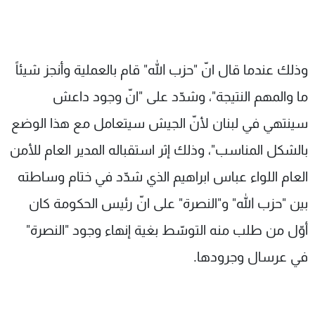
وذلك عندما قال انّ "حزب الله" قام بالعملية وأنجز شيئاً
ما والمهم النتيجة"، وشدّد على "انّ وجود داعش
سينتهي في لبنان لأنّ الجيش سيتعامل مع هذا الوضع
بالشكل المناسب"، وذلك إثر استقباله المدير العام للأمن
العام اللواء عباس ابراهيم الذي شدّد في ختام وساطته
بين "حزب الله" و"النصرة" على انّ رئيس الحكومة كان
أوّل من طلب منه التوسّط بغية إنهاء وجود "النصرة"
في عرسال وجرودها.