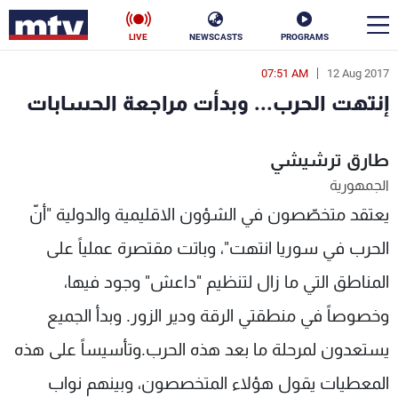
LIVE
NEWSCASTS
PROGRAMS
07:51 AM
12 Aug 2017
en
إنتهت الحرب... وبدأت مراجعة الحسابات
الأخبار
طارق ترشيشي
سياسة
ناس
الجمهورية
إقتصاد
فن
يعتقد متخصّصون في الشؤون الاقليمية والدولية "أنّ
منوعات
رياضة
الحرب في سوريا انتهت"، وباتت مقتصرة عملياً على
المناطق التي ما زال لتنظيم "داعش" وجود فيها،
كأس العالم
وخصوصاً في منطقتي الرقة ودير الزور. وبدأ الجميع
يستعدون لمرحلة ما بعد هذه الحرب.وتأسيساً على هذه
البرامج
المعطيات يقول هؤلاء المتخصصون، وبينهم نواب
جدول البرامج