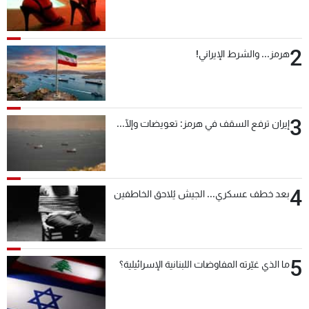
2
هرمز... والشرط الإيراني!
3
إيران ترفع السقف في هرمز: تعويضات وإلّا...
4
بعد خطف عسكري... الجيش يُلاحق الخاطفين
5
ما الذي غيّرته المفاوضات اللبنانية الإسرائيلية؟