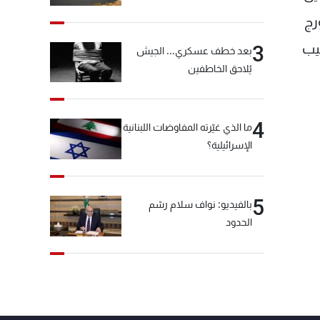
رج
يب
3
بعد خطف عسكري... الجيش
يُلاحق الخاطفين
4
ما الذي غيّرته المفاوضات اللبنانية
الإسرائيلية؟
5
بالفيديو: نواف سلام رسّم
الحدود