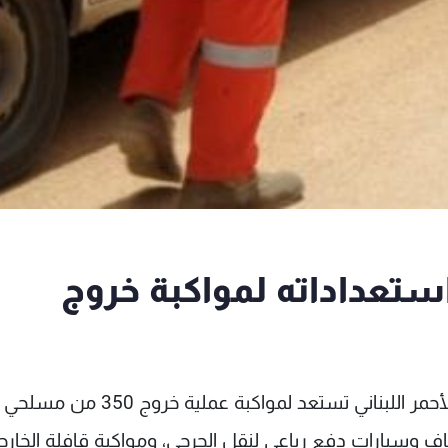
ستعداداته لمواكبة خروج
أفادت "الوكالة الوطنية للاعلام" أن فرق الصليب الأحمر اللبناني تستعد لمواك
 وسيارات دفع رباعي لنقل الجرحى، ومواكبة قافلة الخارج