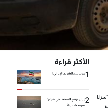
الأكثر قراءة
1
هرمز... والشرط الإيراني!
بة عملية خروج 350 من مسلحي "سرايا
2
إيران ترفع السقف في هرمز:
تعويضات وإلّا...
ين