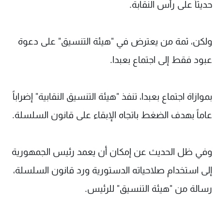
حديثاً على رأس النقابة.
شاهد البرامج
الترددات
ولكن، ثمة من يعترض في "هيئة التنسيق" على دعوة
عن MTV
وظائف
عبود فقط إلى اجتماع بعبدا.
الإنـتـاج
تواصل معنا
لاعلاناتكم
شروط الإسـتخدام
سياسة الخصوصية
بموازاة اجتماع بعبدا، تنفذ "هيئة التنسيق النقابية" إضراباً
عاماً بهدف الضغط باتجاه الإبقاء على قانون السلسلة.
وفي ظل الحديث عن إمكان أن يعمد رئيس الجمهورية
إلى استخدام صلاحياته الدستورية ورد قانون السلسلة،
رسالة من "هيئة التنسيق" للرئيس.