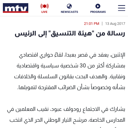
LIVE
NEWSCASTS
PROGRAMS
21:01 PM
13 Aug 2017
en
رسالة من "هيئة التنسيق" إلى الرئيس
الأخبار
 "هيئة التنسيق" إلى الرئيس - MTV Lebanon
سياسة
ناس
الإثنين، يعقد في قصر بعبدا، لقاءٌ حواري اقتصادي
بمشاركة أكثر من 30 شخصية سياسية واقتصادية
إقتصاد
فن
ونقابية. والهدف البحث بقانون السلسلة والخلافات
منوعات
رياضة
بشأنه وخصوصاً بشأن الضرائب المقترحة لتمويلها.
كأس العالم
يشارك في الاجتماع رودولف عبود، نقيب المعلمين في
البرامج
المدارس الخاصة، مرشح التيار الوطني الحر الذي انتخب
جدول البرامج