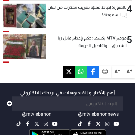
4
بالصورة: إحباط عمليّة تهريب مخدّرات من لبنان
إلى السعوديّة!
5
موقع MTV يكشف: حكم بإعدام قاتل ريا
الشدياق… وتفاصيل الجريمة
-
+
A
A
أهم الأخبار و الفيديوهات في بريدك الالكتروني
@mtvlebanon
@mtvlebanonnews