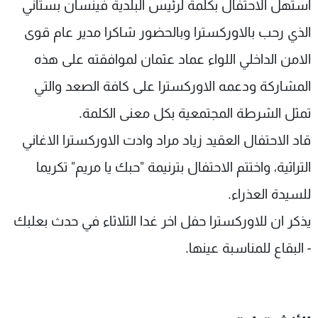
استهل الاحتفال بكلمة لرئيس البلدية فينسان بستاني
الذي رحب بالاوركسترا وبالحضور شاكرا مدير عام قوى
الامن الداخلي اللواء عماد عثمان لموافقته على هذه
المشاركة ودعمه الاوركسترا على كافة الصعد والتي
تمثل الشرطة المجتمعية بكل معنى الكلمة.
قاد الاحتفال العقيد زياد مراد وادت الاوركسترا الاغاني
التراثية، واختتم الاحتفال بترنيمة "حبك يا مريم" تكريما
للسيدة العذراء.
يذكر ان للاوركسترا حفل اخر غدا الثلاثاء في حدث بعلبك
- البقاع للمناسبة عينها.