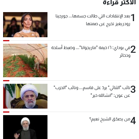
الأكثر قراءة
1
بعد الإنتقادات التي طالت جسمها... جورجينا
رودريغيز تخرج عن صمتها
2
في بوداي: ١٦ خيمة "ماريجوانا"... وضبط أسلحة
وذخائر
3
نائب "الثنائي" يردّ على قاسم... ونائب "الحزب"
عن عون: "انشالله خير"
4
من يصدّق الشيخ نعيم؟