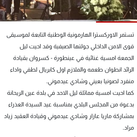
شاهد البرامج
الترددات
تستمر الاوركسترا الهارمونية الوطنية التابعة لموسيقى
عن MTV
وظائف
الإنـتـاج
تواصل معنا
قوى الامن الداخلي جولتها الصيفية وقد احيت ليل
لاعلاناتكم
شروط الإسـتخدام
سياسة الخصوصية
الجمعة امسية غنائية في عينطورة - كسروان بقيادة
الرائد انطوان طعمه والملازم اول كابريال لطفي واداء
منفرد لصونيا بعيني وشادي عيدموني.
كما احيت امسية مماثلة ليل الاحد في بلدة عين الريحانة
بدعوة من المجلس البلدي بمناسبة عيد السيدة العذراء
بمشاركة ماريا عازار وشادي عيدموني وقيادة العقيد زياد
مراد.