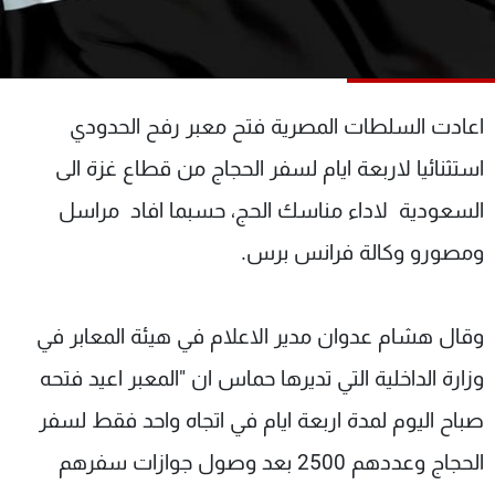
شاهد البرامج
الترددات
اعادت السلطات المصرية فتح معبر رفح الحدودي
عن MTV
وظائف
الإنـتـاج
تواصل معنا
استثنائيا لاربعة ايام لسفر الحجاج من قطاع غزة الى
لاعلاناتكم
شروط الإسـتخدام
سياسة الخصوصية
السعودية لاداء مناسك الحج، حسبما افاد مراسل
ومصورو وكالة فرانس برس.
وقال هشام عدوان مدير الاعلام في هيئة المعابر في
وزارة الداخلية التي تديرها حماس ان "المعبر اعيد فتحه
صباح اليوم لمدة اربعة ايام في اتجاه واحد فقط لسفر
الحجاج وعددهم 2500 بعد وصول جوازات سفرهم