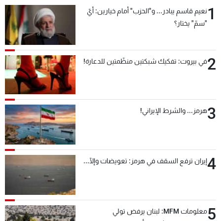
1
نعيم قاسم يبادر... و"الحزب" أمام خيارين: أيّ
"سمّ" يختار؟
2
في بيروت: تفكيك شبكتين منظّمتين للدعارة!
3
هرمز... والشرط الإيراني!
4
إيران ترفع السقف في هرمز: تعويضات وإلّا...
5
معلومات MFM: لبنان يرفض تولي