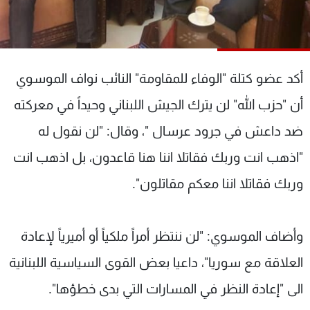
شاهد البرامج
الترددات
أكد عضو كتلة "الوفاء للمقاومة" النائب نواف الموسوي
عن MTV
وظائف
الإنـتـاج
تواصل معنا
أن "حزب الله" لن يترك الجيش اللبناني وحيداً في معركته
لاعلاناتكم
شروط الإسـتخدام
سياسة الخصوصية
ضد داعش في جرود عرسال "، وقال: "لن نقول له
"اذهب انت وربك فقاتلا اننا هنا قاعدون، بل اذهب انت
وربك فقاتلا اننا معكم مقاتلون".
وأضاف الموسوي: "لن ننتظر أمراً ملكياً أو أميرياً لإعادة
العلاقة مع سوريا"، داعيا بعض القوى السياسية اللبنانية
الى "إعادة النظر في المسارات التي بدى خطؤها".