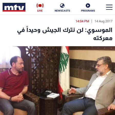
LIVE
NEWSCASTS
PROGRAMS
14:04 PM
14 Aug 2017
en
الموسوي: لن نترك الجيش وحيداً في
الأخبار
معركته
سياسة
ناس
إقتصاد
فن
منوعات
رياضة
كأس العالم
البرامج
جدول البرامج