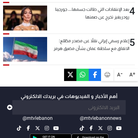
4
بعد الإنتقادات التي طالت جسمها... جورجينا
رودريغيز تخرج عن صمتها
5
إعلام رسمي إيراني نقلاً عن مصدر مطّلع:
الاتفاق مع سلطنة عمان بشأن مضيق هرمز
سيتأجل ما دامت أميركا تهدد إيران
-
+
A
A
أهم الأخبار و الفيديوهات في بريدك الالكتروني
@mtvlebanon
@mtvlebanonnews