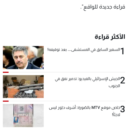
قراءة جديدة للواقع".
الأكثر قراءة
1
السفير السابق في المستشفى... بعد توقيفه!
2
الجيش الإسرائيلي بالفيديو: تدمير نفق في
الجنوب
3
خاص موقع MTV بالصّورة: أشرف دبّور ليس
لاجئاً!