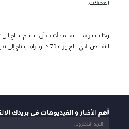
العضلات.
الشخص الذي يبلغ وزنة 70 كيلوغراما يحتاج إلى تناول 85 غراماً من البروتين يومياً لضمان المحافظة على عضلاته.
أهم الأخبار و الفيديوهات في بريدك الال