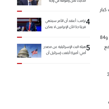
الحايك ثمن وقوفه في وجه
خيّاط؟
ا يجنب كبار
4
ترامب: أعتقد أن الأمر سينتهي
قريبًا جدًا لأن الإيرانيين لا يمكن
أن يستمروا على هذا الحال
ولتأكيد نتائج الدراسة، قام الباحثون في مونتريال بتحليل بيانات 827 رجلاً و914 امرأة تتراوح أعمارهم ما بين 67، و84
5
مع
هيئة البث الإسرائيلية عن مصدر
أمني: أميركا أبلغت إسرائيل أن
"حزب الله" لم يخرق وقف إطلاق
النار أمس في مجدل زون
وطلبت منها عدم التصعيد
كد ستيفاني شوفالييه المشرف على الدراسة، أن تناول كمية مناسبة من البروتين 3
خشية أن يؤثر ذلك على
مفاوضات روما