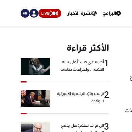
البرامج
نشرة الأخبار
LIVE
en
الأكثر قراءة
1
أبٌ يعتدي جنسيّاً على بناته
الثلاث… واعترافاتٌ صادمة
2
ترامب يقيّد الجنسية الأميركية
بالولادة
لات
3
الى نواف سلام: هل يدفع