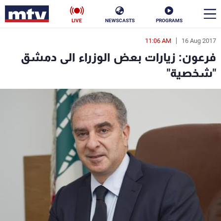
LIVE
NEWSCASTS
PROGRAMS
11:06 AM
16 Aug 2017
en
فرعون: زيارات بعض الوزراء الى دمشق
الأخبار
"شخصية"
سياسة
ناس
إقتصاد
فن
منوعات
رياضة
كأس العالم
البرامج
جدول البرامج