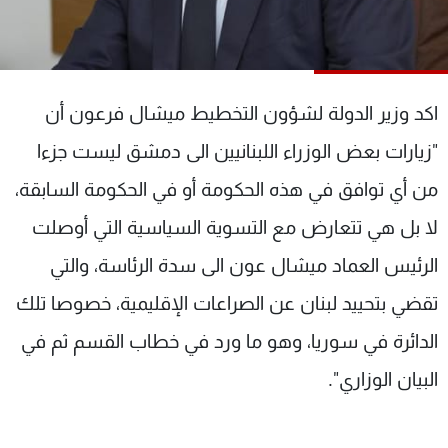
شاهد البرامج
الترددات
اكد وزير الدولة لشؤون التخطيط ميشال فرعون أن
عن MTV
وظائف
الإنـتـاج
تواصل معنا
"زيارات بعض الوزراء اللبنانيين الى دمشق ليست جزءا
لاعلاناتكم
شروط الإسـتخدام
سياسة الخصوصية
من أي توافق في هذه الحكومة أو في الحكومة السابقة،
لا بل هي تتعارض مع التسوية السياسية التي أوصلت
الرئيس العماد ميشال عون الى سدة الرئاسة، والتي
تقضي بتحييد لبنان عن الصراعات الإقليمية، خصوصا تلك
الدائرة في سوريا، وهو ما ورد في خطاب القسم ثم في
البيان الوزاري".