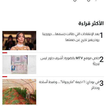
الأكثر قراءة
1
بعد الإنتقادات التي طالت جسمها... جورجينا
رودريغيز تخرج عن صمتها
2
خاص موقع MTV بالصّورة: أشرف دبّور ليس
لاجئاً!
3
في بوداي: ١٦ خيمة "ماريجوانا"... وضبط أسلحة
وذخائر