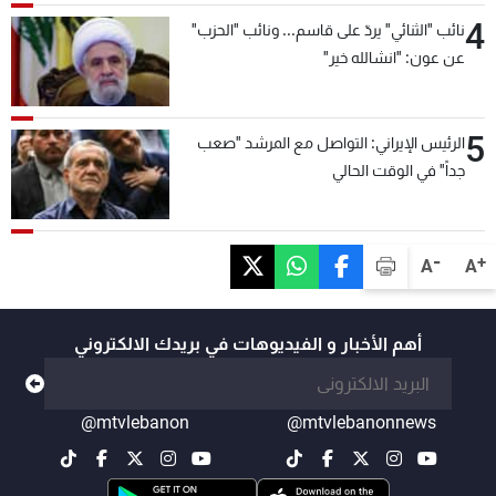
4
نائب "الثنائي" يردّ على قاسم... ونائب "الحزب"
عن عون: "انشالله خير"
5
الرئيس الإيراني: التواصل مع المرشد "صعب
جداً" في الوقت الحالي
-
+
A
A
أهم الأخبار و الفيديوهات في بريدك الالكتروني
@mtvlebanon
@mtvlebanonnews