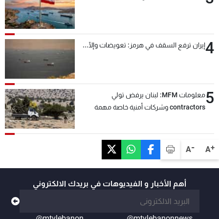
4
إيران ترفع السقف في هرمز: تعويضات وإلّا...
5
معلومات MFM: لبنان يرفض تولي
contractors وشركات أمنية خاصة مهمة
التحقق من نزع سلاح "حزب الله"
-
+
A
A
أهم الأخبار و الفيديوهات في بريدك الالكتروني
@mtvlebanon
@mtvlebanonnews