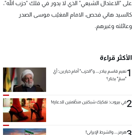
على "الاعتدال الشيعي" الذي لا يدور في فلك "حزب الله"،
كالسيد هاني فحص، الامام المغيّب موسى الصدر
وعائلته وغيرهم.
الأكثر قراءة
1
نعيم قاسم يبادر... و"الحزب" أمام خيارين: أيّ
"سمّ" يختار؟
2
في بيروت: تفكيك شبكتين منظّمتين للدعارة!
3
هرمز... والشرط الإيراني!