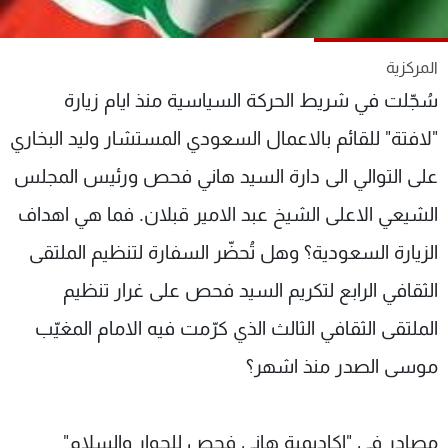
شاهد البرامج
الترددات
المركزية
سُجّلت في شريط الحركة السياسية منذ ايام زيارة
عن MTV
وظائف
"لافتة" للقائم بالاعمال السعودي المستشار وليد البخاري
الإنـتـاج
تواصل معنا
لاعلاناتكم
شروط الإسـتخدام
على التوالي الى دارة السيد هاني فحص ورئيس المجلس
سياسة الخصوصية
الشيعي الاعلى الشيخ عبد الامير قبلان. فما هي اهداف
الزيارة السعودية؟ وهل تُحضّر السفارة لتنظيم الملتقى
الثقافي الرابع لتكريم السيد فحص على غرار تنظيم
الملتقى الثقافي الثالث الذي كرّمت فيه الامام المغيّب
موسى الصدر منذ اشهر؟
مصادر في "اكاديمية هاني فحص للحوار والسلام"