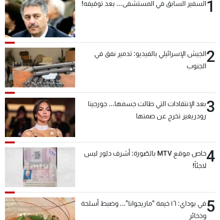
1
السفير السابق في المستشفى... بعد توقيفه!
شاهد البرامج
الترددات
2
الجيش الإسرائيلي بالفيديو: تدمير نفق في
عن MTV
وظائف
الجنوب
الإنـتـاج
تواصل معنا
لاعلاناتكم
شروط الإسـتخدام
سياسة الخصوصية
3
بعد الإنتقادات التي طالت جسمها... جورجينا
رودريغيز تخرج عن صمتها
4
خاص موقع MTV بالصّورة: أشرف دبّور ليس
لاجئاً!
5
في بوداي: ١٦ خيمة "ماريجوانا"... وضبط أسلحة
وذخائر