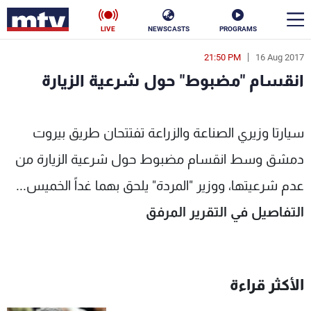
LIVE
NEWSCASTS
PROGRAMS
21:50 PM
16 Aug 2017
en
انقسام "مضبوط" حول شرعية الزيارة
الأخبار
 "مضبوط" حول شرعية الزيارة - MTV Lebanon
سياسة
ناس
سيارتا وزيري الصناعة والزراعة تفتتحان طريق بيروت
دمشق وسط انقسام مضبوط حول شرعية الزيارة من
إقتصاد
فن
عدم شرعيتها، ووزير "المردة" يلحق بهما غداً الخميس...
منوعات
رياضة
التفاصيل في التقرير المرفق
كأس العالم
الأكثر قراءة
البرامج
جدول البرامج