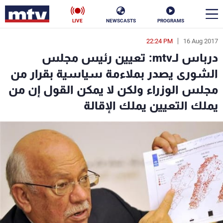
LIVE
NEWSCASTS
PROGRAMS
22:24 PM
16 Aug 2017
en
درباس لـmtv: تعيين رئيس مجلس
الأخبار
الشورى يصدر بملاءمة سياسية بقرار من
مجلس الوزراء ولكن لا يمكن القول إن من
سياسة
ناس
يملك التعيين يملك الإقالة
إقتصاد
فن
منوعات
رياضة
كأس العالم
البرامج
جدول البرامج