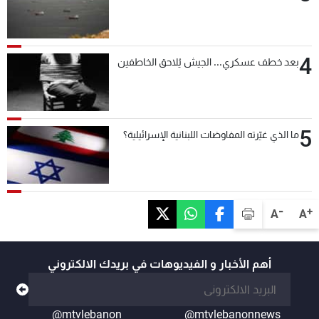
4
بعد خطف عسكري... الجيش يُلاحق الخاطفين
5
ما الذي غيّرته المفاوضات اللبنانية الإسرائيلية؟
-
+
A
A
أهم الأخبار و الفيديوهات في بريدك الالكتروني
@mtvlebanon
@mtvlebanonnews