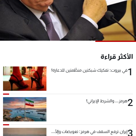
شاهد البرامج
الترددات
عن MTV
وظائف
الإنـتـاج
تواصل معنا
لاعلاناتكم
شروط الإسـتخدام
سياسة الخصوصية
الأكثر قراءة
1
في بيروت: تفكيك شبكتين منظّمتين للدعارة!
2
هرمز... والشرط الإيراني!
3
إيران ترفع السقف في هرمز: تعويضات وإلّا...