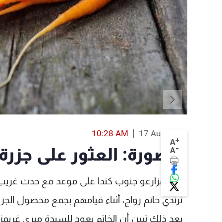
10:28 AM
17 Aug 2017
+
A
-
بالصورة: العثور على جزرة 
A
كان مزارعو جنوب كندا على موعد مع حدث غريب ي
ترتدي خاتم زواج، أثناء قيامهم بجمع محصول الجزر
بعد ذلك تبين أن الخاتم يعود للسيدة ميري غريمز