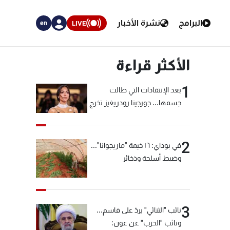
البرامج
نشرة الأخبار
LIVE
en
الأكثر قراءة
1
بعد الإنتقادات التي طالت
جسمها... جورجينا رودريغيز تخرج
عن صمتها
2
في بوداي: ١٦ خيمة "ماريجوانا"...
وضبط أسلحة وذخائر
3
نائب "الثنائي" يردّ على قاسم...
ونائب "الحزب" عن عون: