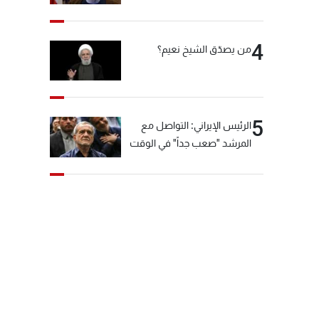
"انشالله خير"
4
من يصدّق الشيخ نعيم؟
5
الرئيس الإيراني: التواصل مع
المرشد "صعب جداً" في الوقت
الحالي