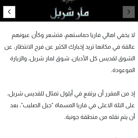
شاهد البرامج
الترددات
لا يخفي اهالي فاريا حماستهم، فتشعر وكأن عيونهم
عن MTV
وظائف
الإنـتـاج
تواصل معنا
عالقة في مكانها تريد إخبارك الكثير عن فرح الانتظار، عن
لاعلاناتكم
شروط الإسـتخدام
سياسة الخصوصية
الشوق لقديس كل الأديان، شوق لمار شربل، والزيارة
الموعودة.
إذ من المقرر أن يرتفع في أيلول تمثال للقديس شربل،
على التلة الاعلى في فاريا المسماة "جبل الصليب"، بعد
أن يتم نقله من منطقة جونية.