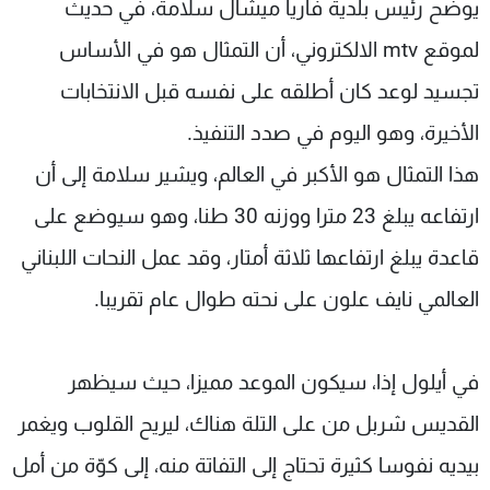
يوضح رئيس بلدية فاريا ميشال سلامة، في حديث
لموقع mtv الالكتروني، أن التمثال هو في الأساس
تجسيد لوعد كان أطلقه على نفسه قبل الانتخابات
الأخيرة، وهو اليوم في صدد التنفيذ.
هذا التمثال هو الأكبر في العالم، ويشير سلامة إلى أن
ارتفاعه يبلغ 23 مترا ووزنه 30 طنا، وهو سيوضع على
قاعدة يبلغ ارتفاعها ثلاثة أمتار، وقد عمل النحات اللبناني
العالمي نايف علون على نحته طوال عام تقريبا.
في أيلول إذا، سيكون الموعد مميزا، حيث سيظهر
القديس شربل من على التلة هناك، ليريح القلوب ويغمر
بيديه نفوسا كثيرة تحتاج إلى التفاتة منه، إلى كوّة من أمل