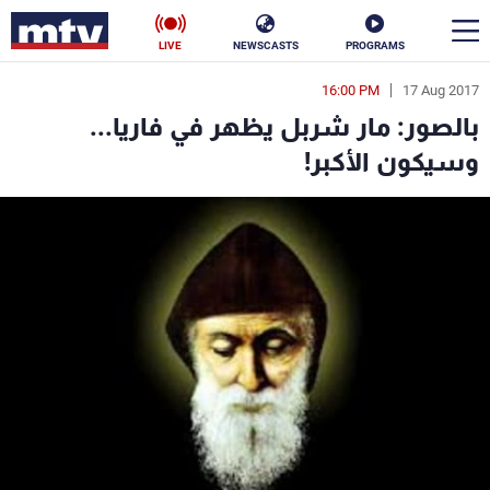
LIVE
NEWSCASTS
PROGRAMS
16:00 PM
17 Aug 2017
en
بالصور: مار شربل يظهر في فاريا...
الأخبار
وسيكون الأكبر!
سياسة
ناس
إقتصاد
فن
منوعات
رياضة
كأس العالم
البرامج
جدول البرامج