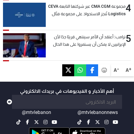
4
مجموعة CMA CGM عبر شركتها التابعة CEVA
Logistics تُنجز الاستحواذ على مجموعة فتّال
5
ترامب: أعتقد أن الأمر سينتهي قريبًا جدًا لأن
الإيرانيين لا يمكن أن يستمروا على هذا الحال
-
+
A
A
أهم الأخبار و الفيديوهات في بريدك الالكتروني
@mtvlebanon
@mtvlebanonnews