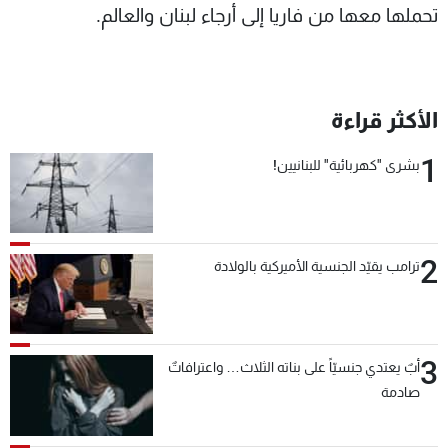
تحملها معها من فاريا إلى أرجاء لبنان والعالم.
الأكثر قراءة
1
بشرى "كهربائية" للبنانيين!
2
ترامب يقيّد الجنسية الأميركية بالولادة
3
أبٌ يعتدي جنسيّاً على بناته الثلاث… واعترافاتٌ
صادمة