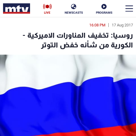
LIVE
NEWSCASTS
PROGRAMS
16:08 PM
17 Aug 2017
en
روسيا: تخفيف المناورات الاميركية -
الأخبار
الكورية من شأنه خفض التوتر
سياسة
ناس
إقتصاد
فن
منوعات
رياضة
كأس العالم
البرامج
جدول البرامج