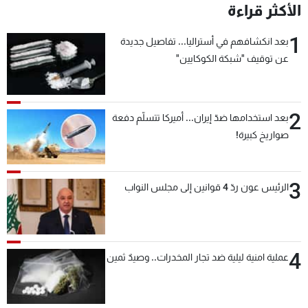
الأكثر قراءة
1
بعد انكشافهم في أستراليا... تفاصيل جديدة
عن توقيف "شبكة الكوكايين"
2
بعد استخدامها ضدّ إيران... أميركا تتسلّم دفعة
صواريخ كبيرة!
3
الرئيس عون ردّ 4 قوانين إلى مجلس النواب
4
عملية امنية ليلية ضد تجار المخدرات.. وصيدٌ ثمين