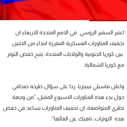
شاهد البرامج
الترددات
اعتبر السفير الروسي في الامم المتحدة الاربعاء ان
عن MTV
وظائف
الإنـتـاج
تواصل معنا
تخفيف المناورات العسكرية المقررة ابتداء من الاثنين
لاعلاناتكم
شروط الإسـتخدام
سياسة الخصوصية
بين كوريا الجنوبية والولايات المتحدة، يتيح خفض التوتر
مع كوريا الشمالية.
واعلن فاسيلي نيبينزيا، ردا على سؤال طرحه صحافي
حول بدء هذه المناورات الاسبوع المقبل، "من وجهة
نظري المتواضعة، ان تخفيف المناورات يساعد في خفض
هذه التوترات، ناهيك عن الغائها".