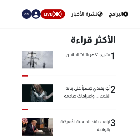
البرامج
نشرة الأخبار
LIVE
en
الأكثر قراءة
1
بشرى "كهربائية" للبنانيين!
2
أبٌ يعتدي جنسيّاً على بناته
الثلاث… واعترافاتٌ صادمة
3
ترامب يقيّد الجنسية الأميركية
بالولادة