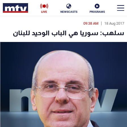
LIVE
NEWSCASTS
PROGRAMS
09:38 AM
18 Aug 2017
en
سلهب: سوريا هي الباب الوحيد للبنان
الأخبار
سياسة
ناس
إقتصاد
فن
منوعات
رياضة
كأس العالم
البرامج
جدول البرامج