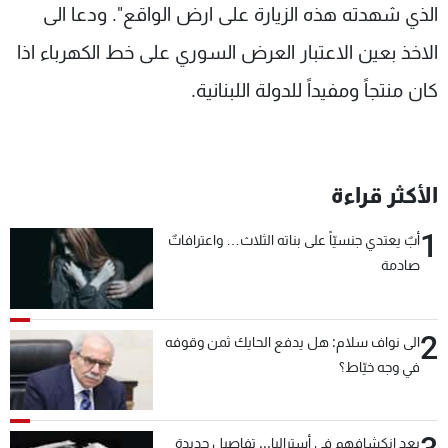
الذي شهدته هذه الزيارة على ارض الواقع". ودعا الى
الاخذ بعين الاعتبار العرض السوري على خط الكهرباء اذا
كان منتجاً ومفيداً للدولة اللبنانية​.
الأكثر قراءة
1
أبٌ يعتدي جنسيّاً على بناته الثلاث… واعترافاتٌ
صادمة
2
الى نواف سلام: هل يدفع الحايك ثمن وقوفه
في وجه خيّاط؟
بعد انكشافهم في أستراليا... تفاصيل جديدة