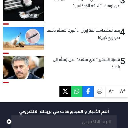
3
عن توقيف "شبكة الكوكايين"
4
بعد استخدامها ضدّ إيران... أميركا تتسلّم دفعة
صواريخ كبيرة!
5
قضيّة السفير "الذي سقط": هل يُسلَّم إلى
بلده؟
-
+
A
A
أهم الأخبار و الفيديوهات في بريدك الالكتروني