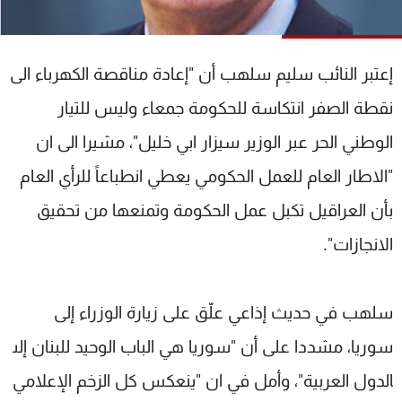
شاهد البرامج
الترددات
إعتبر النائب سليم سلهب أن "إعادة مناقصة الكهرباء الى
عن MTV
وظائف
نقطة الصفر انتكاسة للحكومة جمعاء وليس للتيار
الإنـتـاج
تواصل معنا
الوطني الحر عبر الوزير سيزار ابي خليل"، مشيرا الى ان
لاعلاناتكم
شروط الإسـتخدام
سياسة الخصوصية
"الاطار العام للعمل الحكومي يعطي انطباعاً للرأي العام
بأن العراقيل تكبل عمل الحكومة وتمنعها من تحقيق
الانجازات".
سلهب في حديث إذاعي علّق على زيارة الوزراء إلى ​
سوريا، مشددا على أن "سوريا هي الباب الوحيد للبنان إلى​
الدول العربية"، وأمل في ان "ينعكس كل الزخم الإعلامي