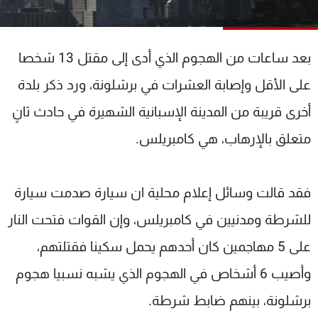
شاهد البرامج
الترددات
بعد ساعات من الهجوم الذي أدى إلى مقتل 13 شخصا
عن MTV
وظائف
على الأقل وإصابة العشرات في برشلونة، ورد ذكر بلدة
الإنـتـاج
تواصل معنا
أخرى قريبة من المدينة الإسبانية الشهيرة في حادث ثانٍ
لاعلاناتكم
شروط الإسـتخدام
سياسة الخصوصية
متعلق بالإرهاب، هي كامبريلس.
فقد قالت وسائل إعلام محلية ان سيارة صدمت سيارة
للشرطة ومدنيين في كامبريلس، وإن القوات فتحت النار
على 5 مهاجمين كان أحدهم يحمل سكينا فقتلتهم،
وأصيب 6 أشخاص في الهجوم الذي يشبه نسبيا هجوم
برشلونة، بينهم ضابط شرطة.