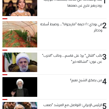
1
رودريغيز تخرج عن صمتها
2
في بوداي: ١٦ خيمة "ماريجوانا"... وضبط أسلحة
وذخائر
3
نائب "الثنائي" يردّ على قاسم... ونائب "الحزب"
عن عون: "انشالله خير"
4
من يصدّق الشيخ نعيم؟
5
الرئيس الإيراني: التواصل مع المرشد "صعب