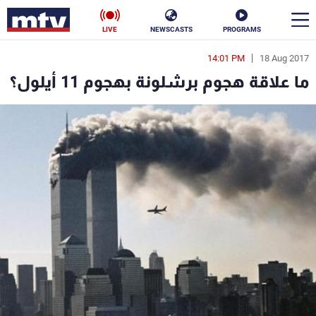
LIVE
NEWSCASTS
PROGRAMS
14:01 PM
18 Aug 2017
en
ما علاقة هجوم برشلونة بهجوم 11 أيلول؟
الأخبار
سياسة
ناس
إقتصاد
فن
منوعات
رياضة
كأس العالم
البرامج
جدول البرامج