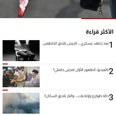
شاهد البرامج
الترددات
عن MTV
وظائف
الأكثر قراءة
الإنـتـاج
تواصل معنا
لاعلاناتكم
شروط الإسـتخدام
1
بعد خطف عسكري... الجيش يُلاحق الخاطفين
سياسة الخصوصية
2
بالفيديو: الظهور الأوّل لمجتبى خامنئي!
3
حالة طوارئ وإخلاءات... والنار تلاحق السكان!