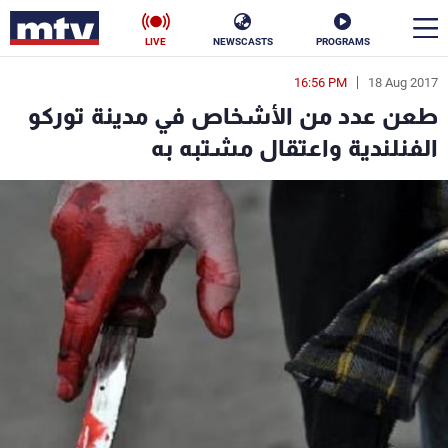
LIVE
NEWSCASTS
PROGRAMS
16:56 PM
18 Aug 2017
en
طعن عدد من الأشخاص في مدينة توركو
الأخبار
الفنلندية واعتقال مشتبه به
سياسة
ناس
إقتصاد
فن
منوعات
رياضة
كأس العالم
البرامج
جدول البرامج