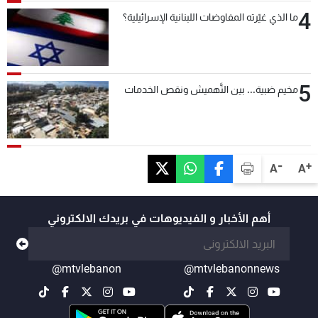
4
ما الذي غيّرته المفاوضات اللبنانية الإسرائيلية؟
5
مخيم ضبية... بين التَّهميش ونقص الخدمات
-
+
A
A
أهم الأخبار و الفيديوهات في بريدك الالكتروني
@mtvlebanon
@mtvlebanonnews